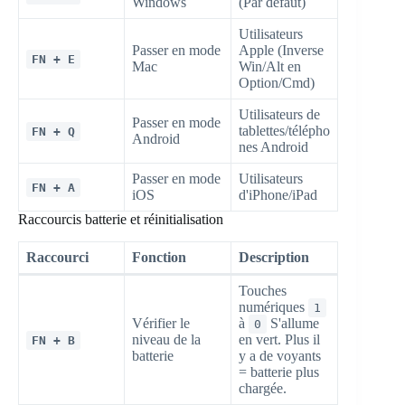
Windows
(Par défaut)
Utilisateurs
Passer en mode
Apple (Inverse
FN + E
Mac
Win/Alt en
Option/Cmd)
Utilisateurs de
Passer en mode
tablettes/télépho
FN + Q
Android
nes Android
Passer en mode
Utilisateurs
FN + A
iOS
d'iPhone/iPad
Raccourcis batterie et réinitialisation
Raccourci
Fonction
Description
Touches
numériques
1
Vérifier le
à
S'allume
0
niveau de la
en vert. Plus il
FN + B
batterie
y a de voyants
= batterie plus
chargée.