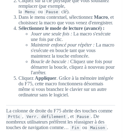
Cliquez sur la clé physique que vous souhaitez
remplacer (par exemple,
la
ou
clé).
Menu
Pause
Dans le menu contextuel, sélectionnez
Macro
, et
choisissez la macro que vous venez d'enregistrer.
Sélectionnez le mode de lecture (avancé) :
Jouer une seule fois :
La macro s'exécute
une fois par clic.
Maintenir enfoncé pour répéter :
La macro
s'exécute en boucle tant que vous
maintenez la touche enfoncée.
Boucle de bascule :
Cliquez une fois pour
démarrer la boucle, cliquez à nouveau pour
l'arrêter.
Cliquez
Appliquer
. Grâce à la mémoire intégrée
du F75, cette macro fonctionnera désormais
même si vous branchez le clavier sur un autre
ordinateur sans le logiciel.
La colonne de droite du F75 abrite des touches comme
,
, et
. De
PrtSc
Verr. défilement
Pause
nombreux utilisateurs préfèrent les réassigner à des
touches de navigation comme…
ou
.
Fin
Maison