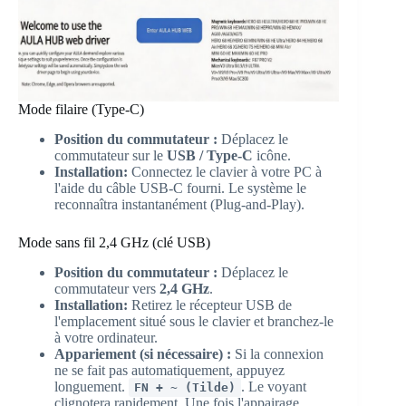
Mode filaire (Type-C)
Position du commutateur :
Déplacez le
commutateur sur le
USB / Type-C
icône.
Installation:
Connectez le clavier à votre PC à
l'aide du câble USB-C fourni. Le système le
reconnaîtra instantanément (Plug-and-Play).
Mode sans fil 2,4 GHz (clé USB)
Position du commutateur :
Déplacez le
commutateur vers
2,4 GHz
.
Installation:
Retirez le récepteur USB de
l'emplacement situé sous le clavier et branchez-le
à votre ordinateur.
Appariement (si nécessaire) :
Si la connexion
ne se fait pas automatiquement, appuyez
longuement.
. Le voyant
FN + ~ (Tilde)
clignotera rapidement. Une fois l'appairage