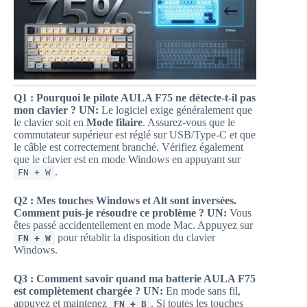
Q1 : Pourquoi le pilote AULA F75 ne détecte-t-il pas
mon clavier ?
UN:
Le logiciel exige généralement que
le clavier soit en
Mode filaire
. Assurez-vous que le
commutateur supérieur est réglé sur USB/Type-C et que
le câble est correctement branché. Vérifiez également
que le clavier est en mode Windows en appuyant sur
.
FN + W
Q2 : Mes touches Windows et Alt sont inversées.
Comment puis-je résoudre ce problème ?
UN:
Vous
êtes passé accidentellement en mode Mac. Appuyez sur
pour rétablir la disposition du clavier
FN + W
Windows.
Q3 : Comment savoir quand ma batterie AULA F75
est complètement chargée ?
UN:
En mode sans fil,
appuyez et maintenez
. Si toutes les touches
FN + B