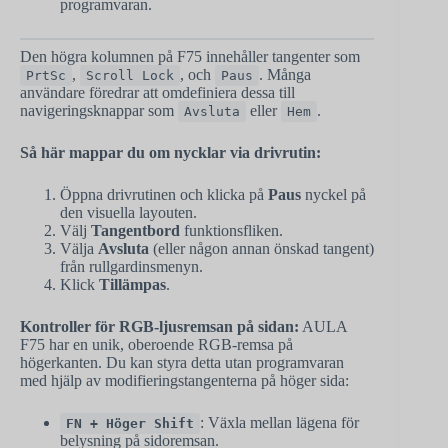
programvaran.
Den högra kolumnen på F75 innehåller tangenter som
,
, och
. Många
PrtSc
Scroll Lock
Paus
användare föredrar att omdefiniera dessa till
navigeringsknappar som
eller
.
Avsluta
Hem
Så här mappar du om nycklar via drivrutin:
Öppna drivrutinen och klicka på
Paus
nyckel på
den visuella layouten.
Välj
Tangentbord
funktionsfliken.
Välja
Avsluta
(eller någon annan önskad tangent)
från rullgardinsmenyn.
Klick
Tillämpas
.
Kontroller för RGB-ljusremsan på sidan:
AULA
F75 har en unik, oberoende RGB-remsa på
högerkanten. Du kan styra detta utan programvaran
med hjälp av modifieringstangenterna på höger sida:
: Växla mellan lägena för
FN + Höger Shift
belysning på sidoremsan.