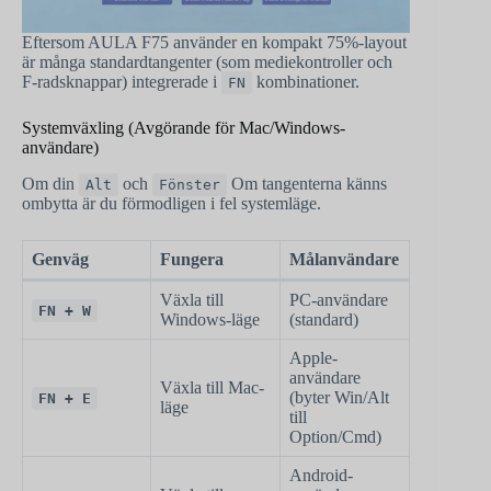
Eftersom AULA F75 använder en kompakt 75%-layout
är många standardtangenter (som mediekontroller och
F-radsknappar) integrerade i
kombinationer.
FN
Systemväxling (Avgörande för Mac/Windows-
användare)
Om din
och
Om tangenterna känns
Alt
Fönster
ombytta är du förmodligen i fel systemläge.
Genväg
Fungera
Målanvändare
Växla till
PC-användare
FN + W
Windows-läge
(standard)
Apple-
användare
Växla till Mac-
(byter Win/Alt
FN + E
läge
till
Option/Cmd)
Android-