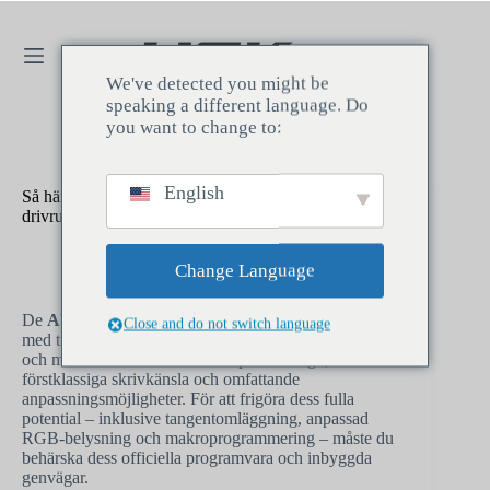
We've detected you might be
speaking a different language. Do
you want to change to:
English
Så här konfigurerar du din AULA F75: Nedladdning av
drivrutiner, makron och RGB-genvägar
HallEffectKeyboardadmin
2026年5月12日
Erfarenhet
,
Tangentbord
Change Language
De
AULA F75
är ett mycket eftertraktat 75%-layout
Close and do not switch language
med tri-läge mekaniskt tangentbord, älskat av spelare
och maskinskrivare för sin kompakta design,
förstklassiga skrivkänsla och omfattande
anpassningsmöjligheter. För att frigöra dess fulla
potential – inklusive tangentomläggning, anpassad
RGB-belysning och makroprogrammering – måste du
behärska dess officiella programvara och inbyggda
genvägar.