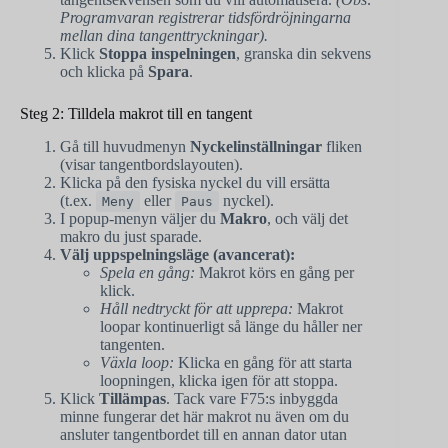
Programvaran registrerar tidsfördröjningarna
mellan dina tangenttryckningar).
Klick
Stoppa inspelningen
, granska din sekvens
och klicka på
Spara
.
Steg 2: Tilldela makrot till en tangent
Gå till huvudmenyn
Nyckelinställningar
fliken
(visar tangentbordslayouten).
Klicka på den fysiska nyckel du vill ersätta
(t.ex.
eller
nyckel).
Meny
Paus
I popup-menyn väljer du
Makro
, och välj det
makro du just sparade.
Välj uppspelningsläge (avancerat):
Spela en gång:
Makrot körs en gång per
klick.
Håll nedtryckt för att upprepa:
Makrot
loopar kontinuerligt så länge du håller ner
tangenten.
Växla loop:
Klicka en gång för att starta
loopningen, klicka igen för att stoppa.
Klick
Tillämpas
. Tack vare F75:s inbyggda
minne fungerar det här makrot nu även om du
ansluter tangentbordet till en annan dator utan