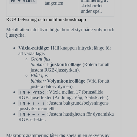
minimering av
FN + Vinst
tangenten
skrivbordet
under spel.
RGB-belysning och multifunktionsknapp
Metallratten i det övre högra hörnet styr både volym och
ljusstyrka.
Växla-rattläge:
Håll knappen intryckt länge för
att växla läge.
Grönt ljus
blinkar:
Ljuskontrollläge
(Rotera för att
justera RGB-ljusstyrkan).
Blått ljus
blinkar:
Volymkontrollläge
(Vrid för att
justera datorvolymen).
: Växla mellan 17 förinställda
FN + PrtSc
RGB-ljuseffekter (Andning, Våg, Statisk, etc.).
: Justera bakgrundsbelysningens
FN + ↑ / ↓
ljusstyrka manuellt.
: Justera hastigheten för dynamiska
FN + ← / →
RGB-effekter.
Makroprogrammering låter dig spela in en sekvens av