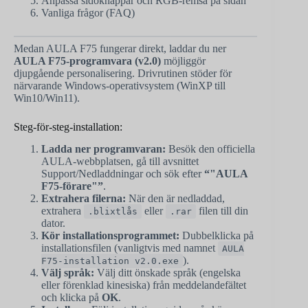
Anpassa sidoknappar och RGB-remsa på sidan
Vanliga frågor (FAQ)
Medan AULA F75 fungerar direkt, laddar du ner
AULA F75-programvara (v2.0)
möjliggör
djupgående personalisering. Drivrutinen stöder för
närvarande Windows-operativsystem (WinXP till
Win10/Win11).
Steg-för-steg-installation:
Ladda ner programvaran:
Besök den officiella
AULA-webbplatsen, gå till avsnittet
Support/Nedladdningar och sök efter
“"AULA
F75-förare"”
.
Extrahera filerna:
När den är nedladdad,
extrahera
eller
filen till din
.blixtlås
.rar
dator.
Kör installationsprogrammet:
Dubbelklicka på
installationsfilen (vanligtvis med namnet
AULA
).
F75-installation v2.0.exe
Välj språk:
Välj ditt önskade språk (engelska
eller förenklad kinesiska) från meddelandefältet
och klicka på
OK
.