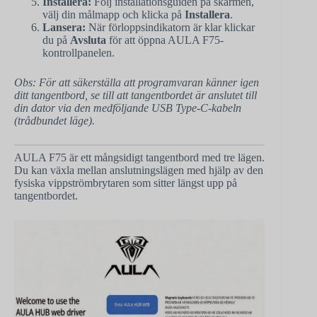
Installera:
Följ installationsguiden på skärmen,
välj din målmapp och klicka på
Installera
.
Lansera:
När förloppsindikatorn är klar klickar
du på
Avsluta
för att öppna AULA F75-
kontrollpanelen.
Obs: För att säkerställa att programvaran känner igen
ditt tangentbord, se till att tangentbordet är anslutet till
din dator via den medföljande USB Type-C-kabeln
(trådbundet läge).
AULA F75 är ett mångsidigt tangentbord med tre lägen.
Du kan växla mellan anslutningslägen med hjälp av den
fysiska vippströmbrytaren som sitter längst upp på
tangentbordet.