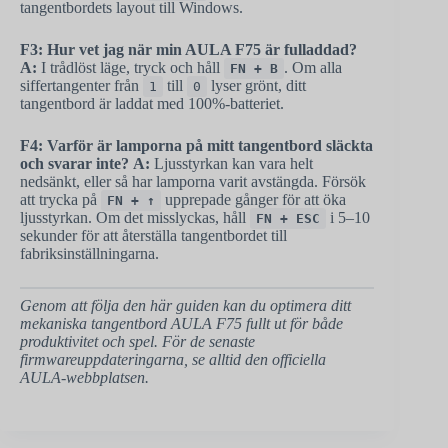
tangentbordets layout till Windows.
F3: Hur vet jag när min AULA F75 är fulladdad?
A:
I trådlöst läge, tryck och håll
. Om alla
FN + B
siffertangenter från
till
lyser grönt, ditt
1
0
tangentbord är laddat med 100%-batteriet.
F4: Varför är lamporna på mitt tangentbord släckta
och svarar inte?
A:
Ljusstyrkan kan vara helt
nedsänkt, eller så har lamporna varit avstängda. Försök
att trycka på
upprepade gånger för att öka
FN + ↑
ljusstyrkan. Om det misslyckas, håll
i 5–10
FN + ESC
sekunder för att återställa tangentbordet till
fabriksinställningarna.
Genom att följa den här guiden kan du optimera ditt
mekaniska tangentbord AULA F75 fullt ut för både
produktivitet och spel. För de senaste
firmwareuppdateringarna, se alltid den officiella
AULA-webbplatsen.