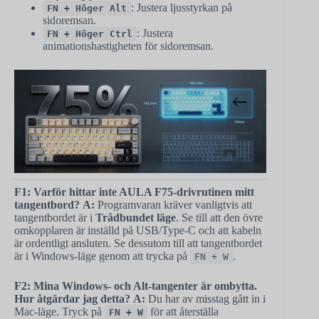
: Justera ljusstyrkan på
FN + Höger Alt
sidoremsan.
: Justera
FN + Höger Ctrl
animationshastigheten för sidoremsan.
F1: Varför hittar inte AULA F75-drivrutinen mitt
tangentbord?
A:
Programvaran kräver vanligtvis att
tangentbordet är i
Trådbundet läge
. Se till att den övre
omkopplaren är inställd på USB/Type-C och att kabeln
är ordentligt ansluten. Se dessutom till att tangentbordet
är i Windows-läge genom att trycka på
.
FN + W
F2: Mina Windows- och Alt-tangenter är ombytta.
Hur åtgärdar jag detta?
A:
Du har av misstag gått in i
Mac-läge. Tryck på
för att återställa
FN + W