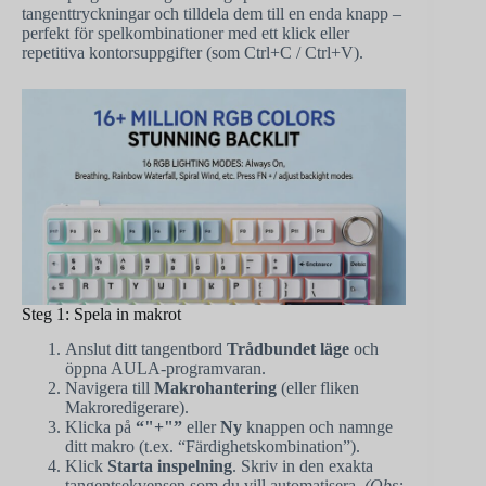
tangenttryckningar och tilldela dem till en enda knapp –
perfekt för spelkombinationer med ett klick eller
repetitiva kontorsuppgifter (som Ctrl+C / Ctrl+V).
Steg 1: Spela in makrot
Anslut ditt tangentbord
Trådbundet läge
och
öppna AULA-programvaran.
Navigera till
Makrohantering
(eller fliken
Makroredigerare).
Klicka på
“"+"”
eller
Ny
knappen och namnge
ditt makro (t.ex. “Färdighetskombination”).
Klick
Starta inspelning
. Skriv in den exakta
tangentsekvensen som du vill automatisera.
(Obs: