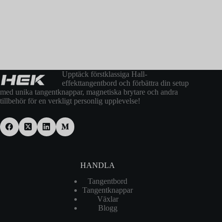
Upptäck förstklassiga Hall-
effekttangentbord och förbättra din setup
med unika tangentknappar, magnetiska brytare och andra
tillbehör för en verkligt personlig upplevelse!
HANDLA
Tangentbord
Tangentknappar
Växlar
Blogg