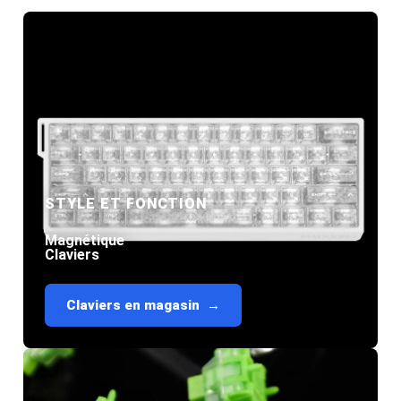
L'esthétique au service
de la performance
STYLE ET FONCTION
Magnétique
Ne faites aucun compromis sur le style.
Claviers
Découvrez la technologie à effet Hall ultra-
rapide, intégrée à de superbes designs
translucides.
Claviers en magasin
Découvrez le look