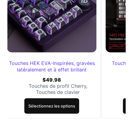
Touches HEK EVA-Inspirées, gravées
Touches de 
latéralement et à effet brillant
$
49.98
Touches de profil Cherry
,
Touc
Touches de clavier
T
Sélectionnez les options
Sélec