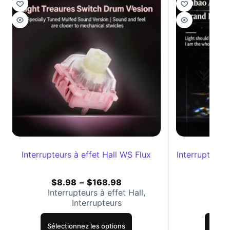
Interrupteurs à effet Hall WS Flux
Interrupteurs
$
8.98
–
$
168.98
$
8
Interrupteurs à effet Hall
,
Inte
Interrupteurs
Sélectionnez les options
Sélec