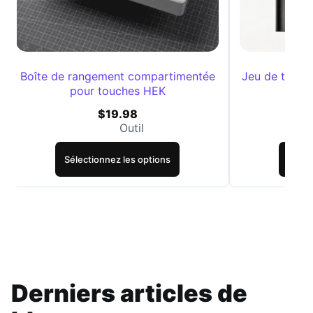
Boîte de rangement compartimentée
Jeu de tourne
pour touches HEK
$
19.98
Outil
Sélectionnez les options
Sélec
Derniers articles de