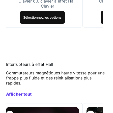
Clavier 60
,
clavier à effet Hall
,
Clavier
Clavier
Sélectionnez les options
Sélec
Interrupteurs à effet Hall
Commutateurs magnétiques haute vitesse pour une
frappe plus fluide et des réinitialisations plus
rapides.
Afficher tout