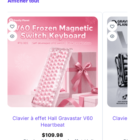
Afficher tout
Clavier à effet Hall Gravastar V60
Clavier à e
Heartbeat
$
109.98