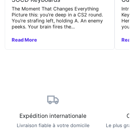
The Moment That Changes Everything
Intro
Picture this: you’re deep in a CS2 round.
Keybo
You’re strafing left, holding A. An enemy
Here’
peeks. Your brain fires the...
you u
Read More
Read
Expédition internationale
Ca
Livraison fiable à votre domicile
Le plus gran