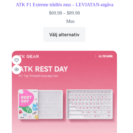
ATK F1 Extreme trådlös mus – LEVIATAN-utgåva
$
69.98
–
$
89.98
Mus
Välj alternativ