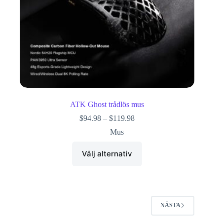
ATK Ghost trådlös mus
$
94.98
–
$
119.98
Mus
Välj alternativ
NÄSTA