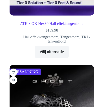
ATK x QK Hex80 Hall-effekttangentbord
$
189.98
Hall-effekt-tangentbord
,
Tangentbord
,
TKL-
tangentbord
Välj alternativ
FÖRSÄLJNING