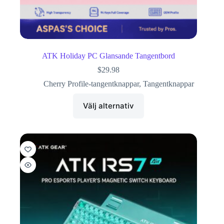
ATK Holiday PC Glansande Tangentbord
$
29.98
Cherry Profile-tangentknappar
,
Tangentknappar
Välj alternativ