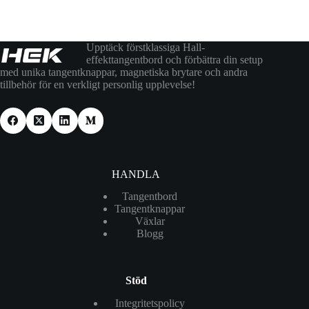
Upptäck förstklassiga Hall-
effekttangentbord och förbättra din setup
med unika tangentknappar, magnetiska brytare och andra
tillbehör för en verkligt personlig upplevelse!
HANDLA
Tangentbord
Tangentknappar
Växlar
Blogg
Stöd
Integritetspolicy