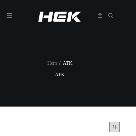
Hem
/
ATK
ATK