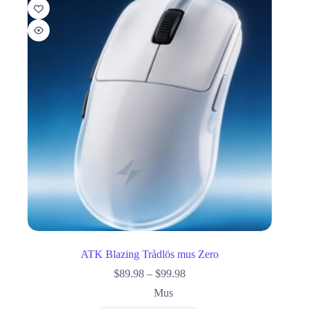
ATK Blazing Trådlös mus Zero
$
89.98
–
$
99.98
Mus