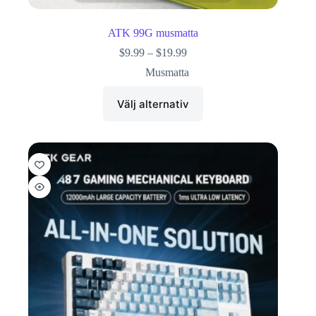
ATK 99G musmatta
$
9.99
–
$
19.99
Musmatta
Välj alternativ