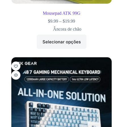
Mousepad ATK 99G
$
9.99
–
$
19.99
Âncora de chão
Selecionar opções