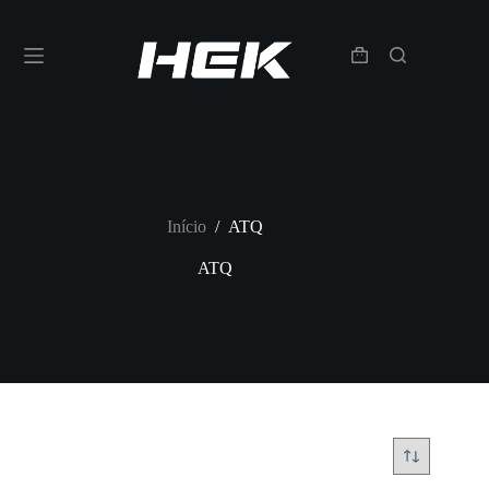
Início
/
ATQ
ATQ