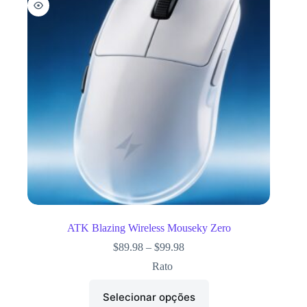
ATK Blazing Wireless Mouseky Zero
$
89.98
–
$
99.98
Rato
Selecionar opções