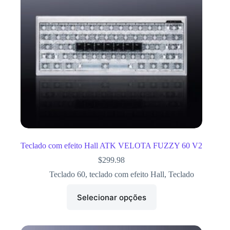
Teclado com efeito Hall ATK VELOTA FUZZY 60 V2
$
299.98
Teclado 60
,
teclado com efeito Hall
,
Teclado
Selecionar opções