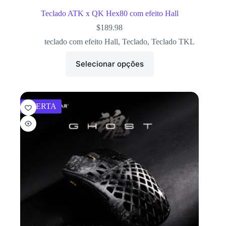
Teclado ATK x QK Hex80 com efeito Hall
$
189.98
teclado com efeito Hall
,
Teclado
,
Teclado TKL
Selecionar opções
OFERTA