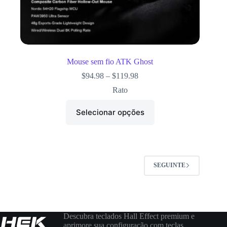
Mouse sem fio ATK Ghost
$
94.98
–
$
119.98
Rato
Selecionar opções
SEGUINTE
Descubra teclados Hall Effect premium e
aprimore sua configuração com teclas