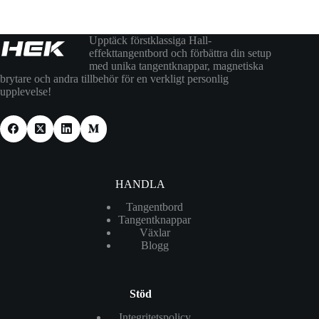
Upptäck förstklassiga Hall-
effekttangentbord och förbättra din setup
med unika tangentknappar, magnetiska
brytare och andra tillbehör för en verkligt personlig
upplevelse!
HANDLA
Tangentbord
Tangentknappar
Växlar
Blogg
Stöd
Integritetspolicy