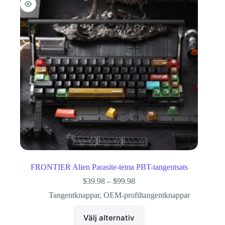
FRONTIER Alien Parasite-tema PBT-tangentsats
$
39.98
–
$
99.98
Tangentknappar
,
OEM-profiltangentknappar
Välj alternativ