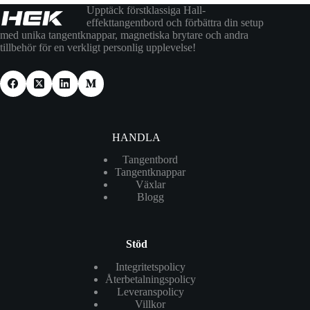
Upptäck förstklassiga Hall-
effekttangentbord och förbättra din setup
med unika tangentknappar, magnetiska brytare och andra
tillbehör för en verkligt personlig upplevelse!
HANDLA
Tangentbord
Tangentknappar
Växlar
Blogg
Stöd
Integritetspolicy
Återbetalningspolicy
Leveranspolicy
Villkor