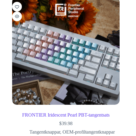
FRONTIER Iridescent Pearl PBT-tangentsats
$
39.98
Tangentknappar
,
OEM-profiltangentknappar