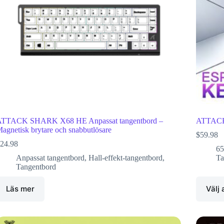
TTACK SHARK X68 HE Anpassat tangentbord –
ATTACK 
agnetisk brytare och snabbutlösare
$
59.98
24.98
65
Anpassat tangentbord
,
Hall-effekt-tangentbord
,
Ta
Tangentbord
Läs mer
Välj 