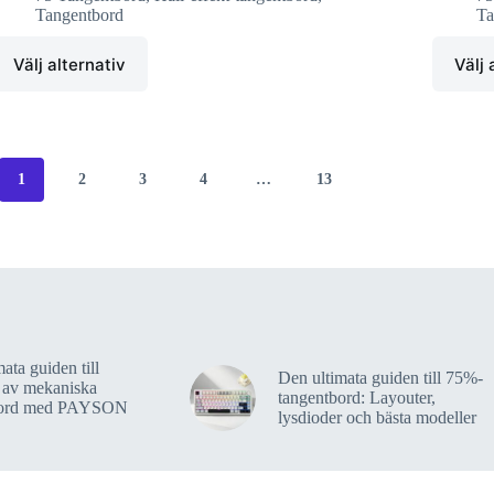
Tangentbord
Ta
Välj alternativ
Välj 
1
2
3
4
…
13
ata guiden till
Den ultimata guiden till 75%-
 av mekaniska
tangentbord: Layouter,
bord med PAYSON
lysdioder och bästa modeller