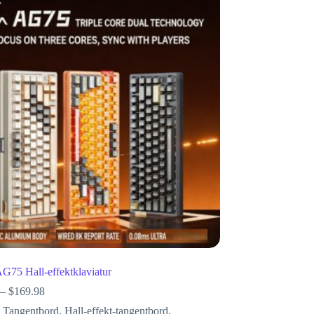
75 Hall-effektklaviatur
–
$
169.98
 Tangentbord
,
Hall-effekt-tangentbord
,