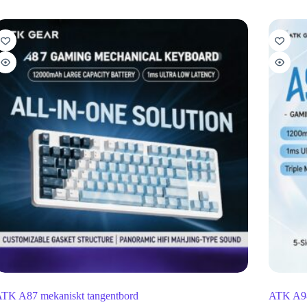
TK A87 mekaniskt tangentbord
ATK A98