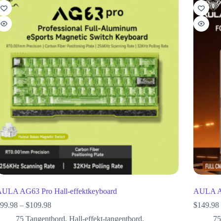
ULA AG63 Pro Hall-effektkeyboard
AULA AG
99.98
–
$
109.98
$
149.98
75 Tangentbord
,
Hall-effekt-tangentbord
,
75