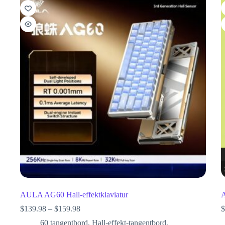
AULA AG60 Hall-effektklaviatur
A
$
139.98
–
$
159.98
$
60 tangentbord
,
Hall-effekt-tangentbord
,