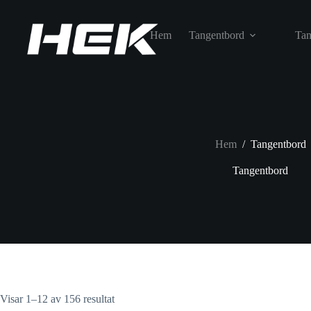
Hem
Tangentbord
Tan
Hem
/
Tangentbord
Tangentbord
Visar 1–12 av 156 resultat