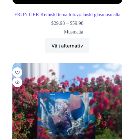
FRONTIER Kemiskt tema fotovoltaiskt glasmusmatta
$
29.98
–
$
59.98
Musmatta
Välj alternativ