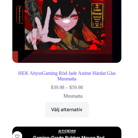
HEK AbyssGaming Röd Jade Anime Härdat Glas
Musmatta
$
39.98
–
$
59.98
Musmatta
Välj alternativ