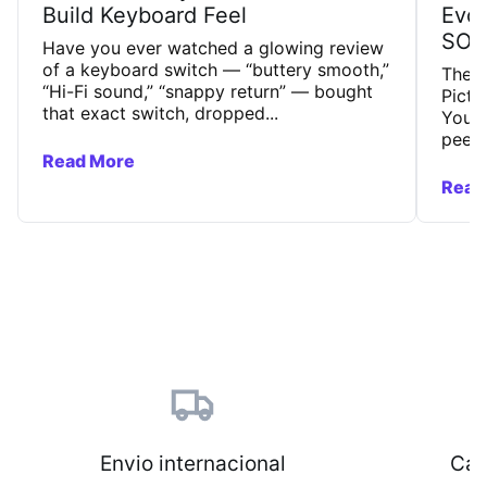
Build Keyboard Feel
Evol
SOC
Have you ever watched a glowing review
of a keyboard switch — “buttery smooth,”
The 
“Hi-Fi sound,” “snappy return” — bought
Pictu
that exact switch, dropped...
You’r
peeks
Read More
Read
Envio internacional
Cat