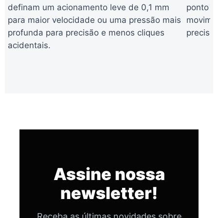
definam um acionamento leve de 0,1 mm
ponto de
para maior velocidade ou uma pressão mais
movimen
profunda para precisão e menos cliques
preciso
acidentais.
Assine nossa
newsletter!
Receba as últimas novidades sobre