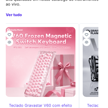
ao vivo.
Ver tudo
Teclado Gravastar V60 com efeito
Teclado Gr