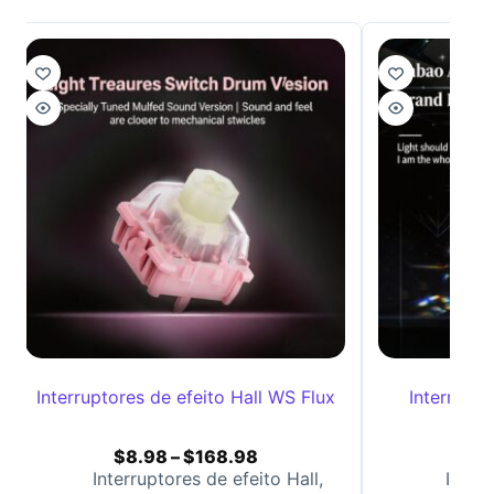
Interruptores de efeito Hall WS Flux
Interrupto
Dia
$
8.98
–
$
168.98
$
8
Interruptores de efeito Hall
,
Interr