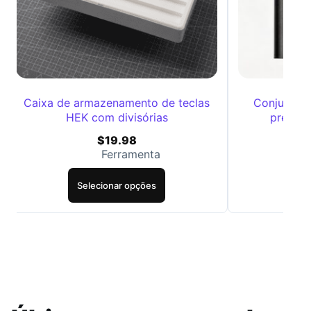
Caixa de armazenamento de teclas
Conjunto d
HEK com divisórias
precis
$
19.98
Ferramenta
Selecionar opções
Se