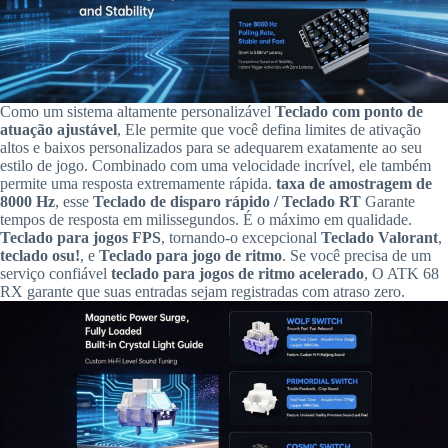
Como um sistema altamente personalizável
Teclado com ponto de
atuação ajustável
, Ele permite que você defina limites de ativação
altos e baixos personalizados para se adequarem exatamente ao seu
estilo de jogo. Combinado com uma velocidade incrível, ele também
permite uma resposta extremamente rápida.
taxa de amostragem de
8000 Hz
, esse
Teclado de disparo rápido / Teclado RT
Garante
tempos de resposta em milissegundos. É o máximo em qualidade.
Teclado para jogos FPS
, tornando-o excepcional
Teclado Valorant
,
teclado osu!
, e
Teclado para jogo de ritmo
. Se você precisa de um
serviço confiável
teclado para jogos de ritmo acelerado
, O ATK 68
RX garante que suas entradas sejam registradas com atraso zero.