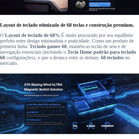
Layout de teclado otimizado de 68 teclas e construção premium.
O
Layout de teclado de 68%
É muito procurado por seu equilíbrio
perfeito entre design minimalista e praticidade. Como um produto de
primeira linha.
Teclado gamer 68
, mantém as teclas de seta e de
navegação essenciais (incluindo o
Tecla Home padrão para teclado
68
configurações), o que a destaca entre as demais.
68 teclados
no
mercado.