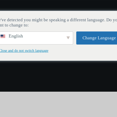
Interruptores
Rato
Blog
Rastreamento de Pedid
've detected you might be speaking a different language. Do y
nt to change to:
English
Change Language
Close and do not switch language