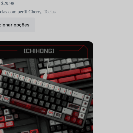
$
29.98
clas com perfil Cherry
,
Teclas
cionar opções