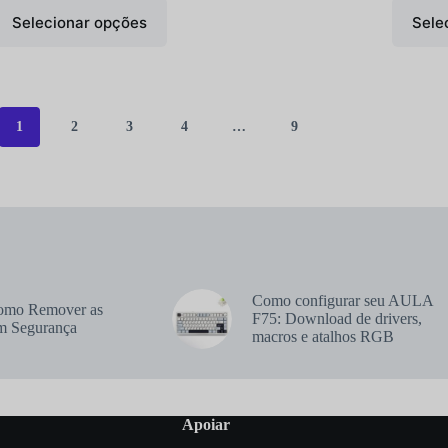
Selecionar opções
Sele
1
2
3
4
…
9
Como configurar seu AULA
Como Remover as
F75: Download de drivers,
om Segurança
macros e atalhos RGB
Apoiar