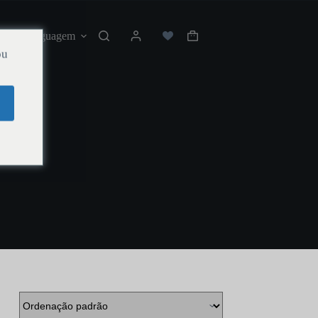
os
Linguagem
ou