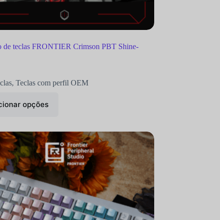
o de teclas FRONTIER Crimson PBT Shine-
clas
,
Teclas com perfil OEM
cionar opções