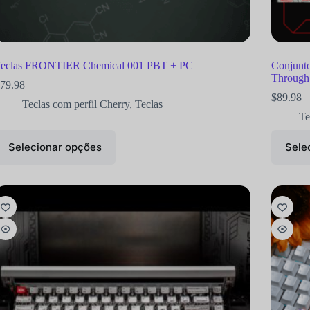
eclas FRONTIER Chemical 001 PBT + PC
Conjunt
Through
79.98
$
89.98
Teclas com perfil Cherry
,
Teclas
Te
Selecionar opções
Sele