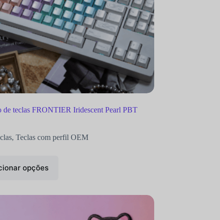
 de teclas FRONTIER Iridescent Pearl PBT
clas
,
Teclas com perfil OEM
cionar opções