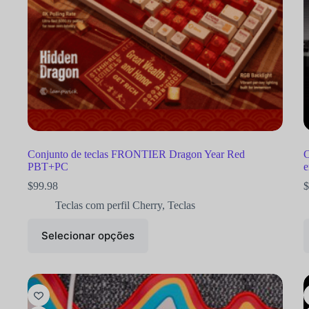
Conjunto de teclas FRONTIER Dragon Year Red
C
PBT+PC
e
$
99.98
$
Teclas com perfil Cherry
,
Teclas
Selecionar opções