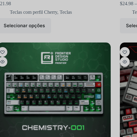
21.98
$
24.98
–
Teclas com perfil Cherry
,
Teclas
Te
Selecionar opções
Sele