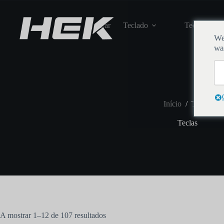
Lar
Teclado
Teclas
We
wa
Início
/
Teclas
Teclas
A mostrar 1–12 de 107 resultados