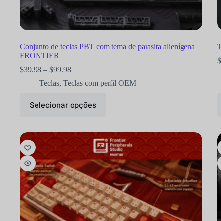
Conjunto de teclas PBT com tema de parasita alienígena
T
FRONTIER
$
$
39.98
–
$
99.98
Teclas
,
Teclas com perfil OEM
Selecionar opções