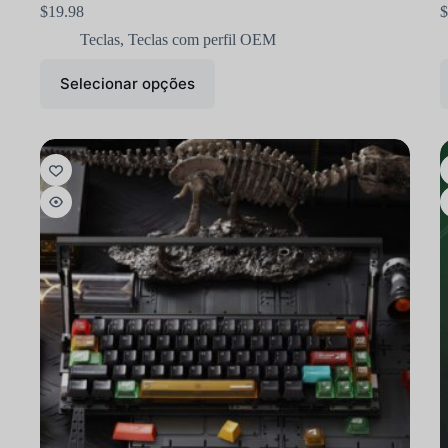
$
19.98
$
Teclas
,
Teclas com perfil OEM
Selecionar opções