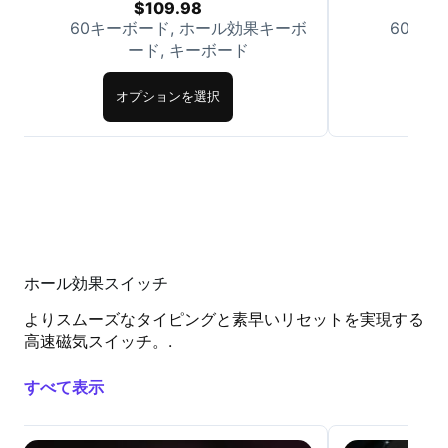
$
109.98
60キーボード
,
ホール効果キーボ
60キー
ード
,
キーボード
オプションを選択
ホール効果スイッチ
よりスムーズなタイピングと素早いリセットを実現する
高速磁気スイッチ。.
すべて表示