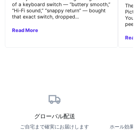
of a keyboard switch — “buttery smooth,”
The 
“Hi-Fi sound,” “snappy return” — bought
Pictu
that exact switch, dropped...
You’r
peeks
Read More
Read
グローバル配送
ご自宅まで確実にお届けします
ホール効果