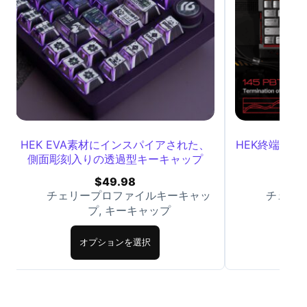
HEK EVA素材にインスパイアされた、
HEK終端動
側面彫刻入りの透過型キーキャップ
$
49.98
チェリープロファイルキーキャッ
チェリ
プ
,
キーキャップ
オプションを選択