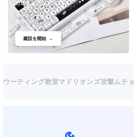
カスタムビルダー
デザインする
自分の
建設を開始
ウーティング
教室
マドリオンズ
攻撃
ムチョ