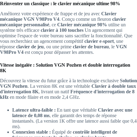
Réinventer un classique : le clavier mécanique ultime 98%
Améliorez votre expérience de frappe et de jeu avec
Clavier
mécanique VGN V98Pro V4
. Conçu comme un fleuron
clavier
mécanique personnalisé
, ce
Clavier mécanique 98%
utilise un
système très efficace
clavier à 100 touches
Un agencement qui
optimise l'espace de votre bureau sans sacrifier la fonctionnalité. Que
vous recherchiez un agencement compétitif
clavier e-sport
, une
réponse
clavier de jeu
, ou une prime
clavier de bureau
, le
VGN
V98Pro V4
est conçu pour dépasser les attentes.
Vitesse inégalée : Solution VGN Pozhen et double interrogation
8K
Découvrez la vitesse du futur grâce à la technologie exclusive
Solution
VGN Pozhen
. La version 8K est une véritable
Clavier à double taux
d'interrogation 8K
, livrant un natif
Fréquence d'interrogation de 8
kHz
en mode filaire et en mode 2,4 GHz.
Latence ultra-faible :
En tant que véritable
Clavier avec une
latence de 0,08 ms
, elle garantit des temps de réponse
instantanés. (La version 1K offre une latence aussi faible que 0,4
ms).
Connexion stable :
Équipé de
contrôle intelligent de