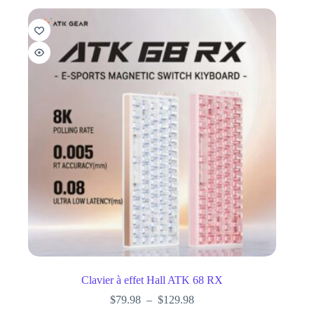
Clavier à effet Hall ATK 68 RX
$
79.98
–
$
129.98