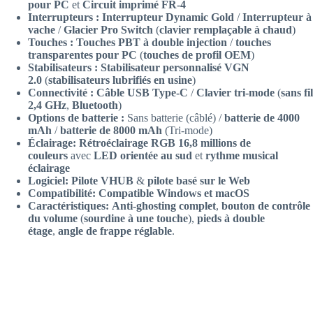
pour PC
et
Circuit imprimé FR-4
Interrupteurs :
Interrupteur Dynamic Gold
/
Interrupteur à
vache
/
Glacier Pro Switch
(
clavier remplaçable à chaud
)
Touches :
Touches PBT à double injection
/
touches
transparentes pour PC
(
touches de profil OEM
)
Stabilisateurs :
Stabilisateur personnalisé VGN
2.0
(
stabilisateurs lubrifiés en usine
)
Connectivité :
Câble USB Type-C
/
Clavier tri-mode
(
sans fil
2,4 GHz
,
Bluetooth
)
Options de batterie :
Sans batterie (câblé) /
batterie de 4000
mAh
/
batterie de 8000 mAh
(Tri-mode)
Éclairage:
Rétroéclairage RGB 16,8 millions de
couleurs
avec
LED orientée au sud
et
rythme musical
éclairage
Logiciel:
Pilote VHUB
&
pilote basé sur le Web
Compatibilité:
Compatible Windows et macOS
Caractéristiques:
Anti-ghosting complet
,
bouton de contrôle
du volume
(
sourdine à une touche
),
pieds à double
étage
,
angle de frappe réglable
.