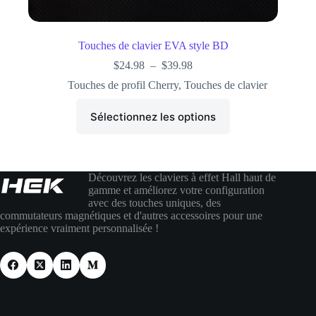
Touches de clavier EVA style BD
$
24.98
–
$
39.98
Touches de profil Cherry
,
Touches de clavier
Sélectionnez les options
Découvrez les claviers à effet Hall haut de
gamme et améliorez votre configuration
avec des touches uniques, des
commutateurs magnétiques et d'autres accessoires pour une
expérience vraiment personnalisée !