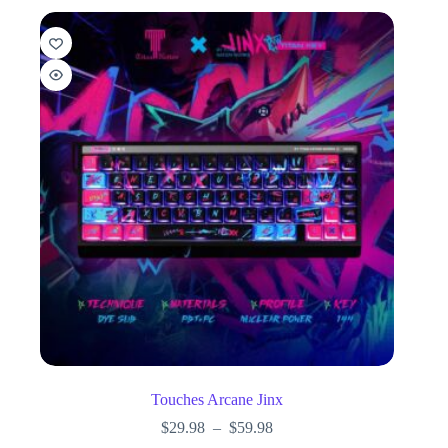
Touches Arcane Jinx
$
29.98
–
$
59.98