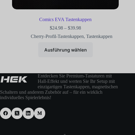
Comics EVA Tastenkappen
$
24.98
–
$
39.98
Cherry-Profil-Tastenkappen
,
Tastenkappen
Ausführung wählen
Entdecken Sie Premium-Tastaturen mit
Hall-Effekt und werten Sie Ihr Setup mit
einzigartigen Tastenkappen, magnetischen
Schaltern und anderem Zubehör auf – für ein wirklich
individuelles Spielerlebnis!