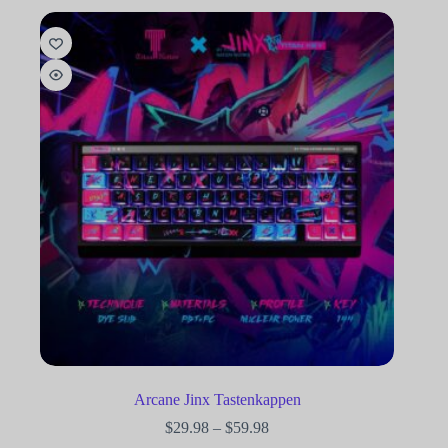
Arcane Jinx Tastenkappen
$
29.98
–
$
59.98