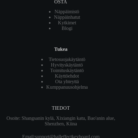
OSTA
Näppäimistö
Näppäinhatut
Kytkimet
Blogi
Tukea
Tietosuojakäytäntö
Hyvityskäytäntö
Toimituskäytäntö
Käyttöehdot
Ota yhteyttä
Kumppanuusohjelma
TIEDOT
Osoite: Shangsanin kylä, Xixiangin katu, Bao'anin alue,
Shenzhen, Kiina
Email:
support@halleffectkeyboard.com