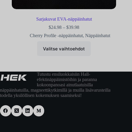
Sarjakuvat EVA-näppäinhatut
$
24.98
–
$
39.98
Cherry Profile -näppäinhatut
,
Näppäinhatut
Valitse vaihtoehdot
Tutustu ensiluokkaisiin Hall-
efektinäppäimistöihin ja paranna
kokoonpanoasi ainutlaatuisilla
näppäinhatuilla, magneettikytkimillä ja muilla lisävarusteilla
todella yksilöllisen kokemuksen saamiseksi!