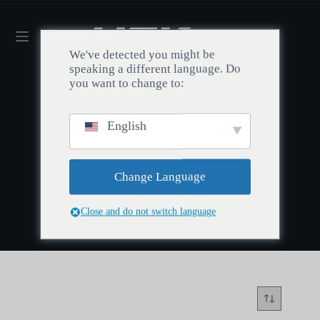
We've detected you might be
speaking a different language. Do
you want to change to:
English
Kotiin
/
Arcane Jinx -näppäinhatut
Arcane Jinx -näppäinhatut
Change Language
Close and do not switch language