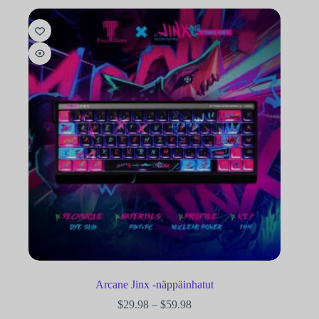
Arcane Jinx -näppäinhatut
$
29.98
–
$
59.98