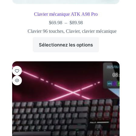
Clavier mécanique ATK A98 Pro
$
69.98
–
$
89.98
Clavier 96 touches
,
Clavier
,
clavier mécanique
Sélectionnez les options