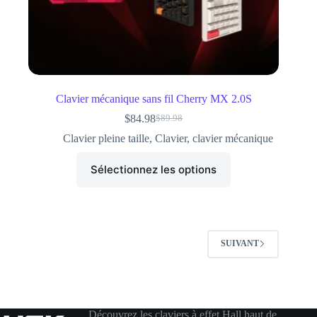
Clavier mécanique sans fil Cherry MX 2.0S
$
84.98
$
89.98
Clavier pleine taille
,
Clavier
,
clavier mécanique
Sélectionnez les options
SUIVANT
Découvrez les claviers à effet Hall haut de