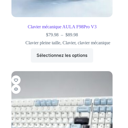
Clavier mécanique AULA F98Pro V3
$
79.98
–
$
89.98
Clavier pleine taille
,
Clavier
,
clavier mécanique
Sélectionnez les options