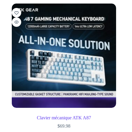
Clavier mécanique ATK A87
$
69.98