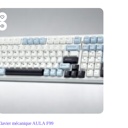
lavier mécanique AULA F99