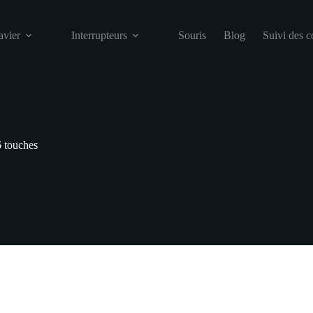
avier
Interrupteurs
Souris
Blog
Suivi des 
6 touches