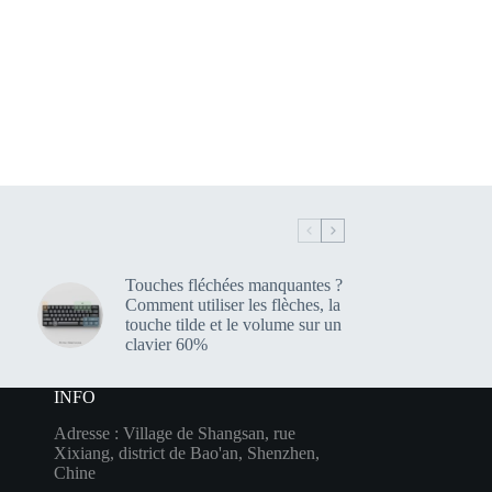
Touches fléchées manquantes ?
Comment utiliser les flèches, la
touche tilde et le volume sur un
clavier 60%
INFO
Adresse : Village de Shangsan, rue
Xixiang, district de Bao'an, Shenzhen,
Chine