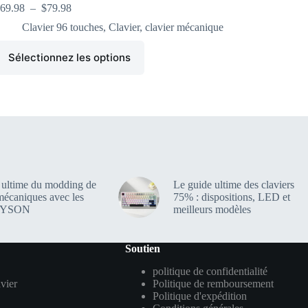
69.98
–
$
79.98
Clavier 96 touches
,
Clavier
,
clavier mécanique
Sélectionnez les options
 ultime du modding de
Le guide ultime des claviers
mécaniques avec les
75% : dispositions, LED et
PAYSON
meilleurs modèles
Soutien
politique de confidentialité
vier
Politique de remboursement
Politique d'expédition