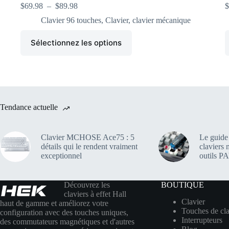
$
69.98
–
$
89.98
$
Clavier 96 touches
,
Clavier
,
clavier mécanique
Sélectionnez les options
Tendance actuelle
Clavier MCHOSE Ace75 : 5
Le guide
détails qui le rendent vraiment
claviers 
exceptionnel
outils 
Découvrez les
BOUTIQUE
claviers à effet Hall
Clavier
haut de gamme et améliorez votre
Touches de cla
configuration avec des touches uniques,
Interrupteurs
des commutateurs magnétiques et d'autres