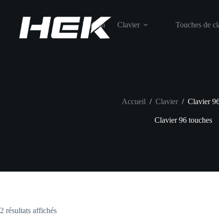
Maison
Clavier
Touches de cl
Accueil
/
Clavier
/
Clavier 9
Clavier 96 touches
2 résultats affichés