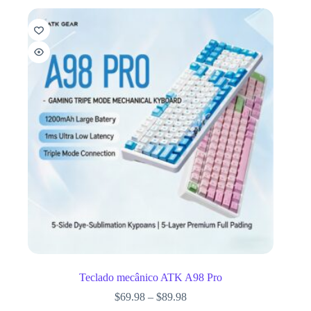
Teclado mecânico ATK A98 Pro
$
69.98
–
$
89.98