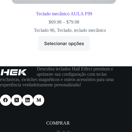
Teclado mecânico AULA F99
$
69.98
–
$
79.98
Teclado 96
,
Teclado
,
teclado mecânico
Selecionar opções
Descubra teclados Hall Effect premium e
aprimore sua configuração com teclas
exclusivas, switches magnéticos e outros acessórios para uma
experiência verdadeiramente personalizada!
COMPRAR