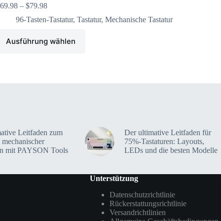
69.98
–
$
79.98
96-Tasten-Tastatur
,
Tastatur
,
Mechanische Tastatur
Ausführung wählen
mative Leitfaden zum
Der ultimative Leitfaden für
 mechanischer
75%-Tastaturen: Layouts,
en mit PAYSON Tools
LEDs und die besten Modelle
Unterstützung
Datenschutzrichtlinie
Rückerstattungsrichtlinie
Versandrichtlinien