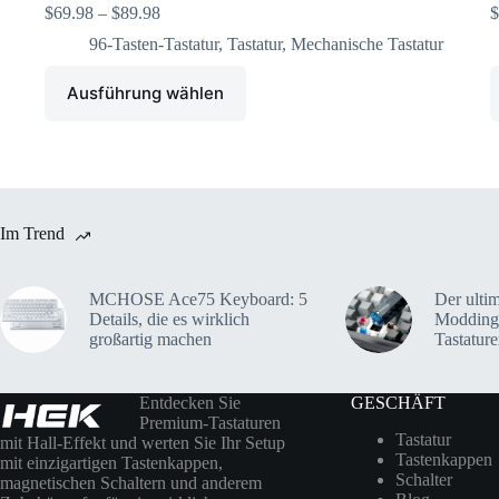
$
69.98
–
$
89.98
$
96-Tasten-Tastatur
,
Tastatur
,
Mechanische Tastatur
Ausführung wählen
Im Trend
MCHOSE Ace75 Keyboard: 5
Der ulti
Details, die es wirklich
Modding
großartig machen
Tastatur
Entdecken Sie
GESCHÄFT
Premium-Tastaturen
Tastatur
mit Hall-Effekt und werten Sie Ihr Setup
Tastenkappen
mit einzigartigen Tastenkappen,
Schalter
magnetischen Schaltern und anderem