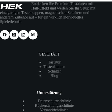
Entdecken Sie Premium-Tastaturen mit
Hall-Effekt und werten Sie Ihr Setup mit
einzigartigen Tastenkappen, magnetischen Schaltern und
anderem Zubehör auf – für ein wirklich individuelles
Spielerlebnis!
GESCHÄFT
Tastatur
Tastenkappen
Schalter
Blog
Unterstützung
Datenschutzrichtlinie
Rückerstattungsrichtlinie
Versandrichtlinien