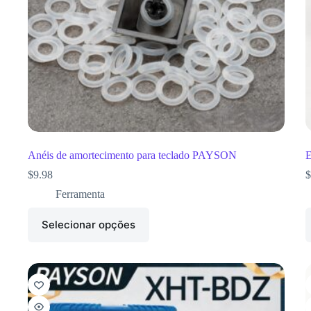
Anéis de amortecimento para teclado PAYSON
E
$
9.98
$
Ferramenta
Selecionar opções