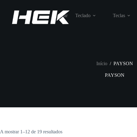
Lar
Teclado
Teclas
Início
/
PAYSON
PAYSON
A mostrar 1–12 de 19 resultados