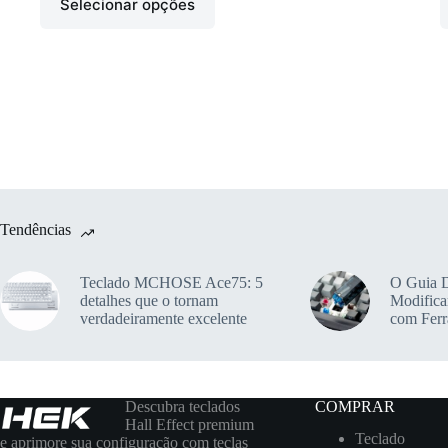
Selecionar opções
Tendências
Teclado MCHOSE Ace75: 5
O Guia D
detalhes que o tornam
Modifica
verdadeiramente excelente
com Fer
Descubra teclados
COMPRAR
Hall Effect premium
Teclado
e aprimore sua configuração com teclas