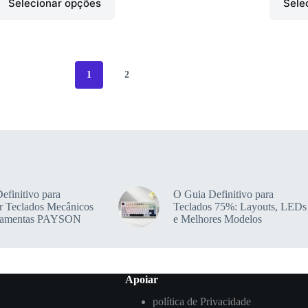
Selecionar opções
Sele
1
2
efinitivo para
O Guia Definitivo para
r Teclados Mecânicos
Teclados 75%: Layouts, LEDs
ramentas PAYSON
e Melhores Modelos
Apoiar
política de Privacidade