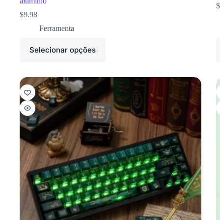
alumínio
$
$
9.98
Ferramenta
Selecionar opções