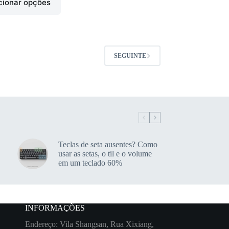
cionar opções
SEGUINTE
Teclas de seta ausentes? Como
usar as setas, o til e o volume
em um teclado 60%
INFORMAÇÕES
Endereço: Vila Shangsan, Rua Xixiang,