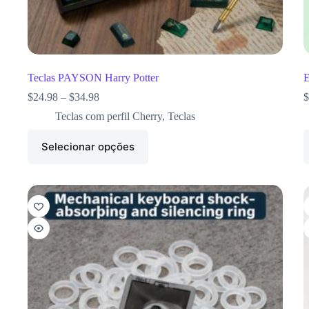
Teclas PAYSON Harry Potter
E
$
24.98
–
$
34.98
$
Teclas com perfil Cherry
,
Teclas
Selecionar opções