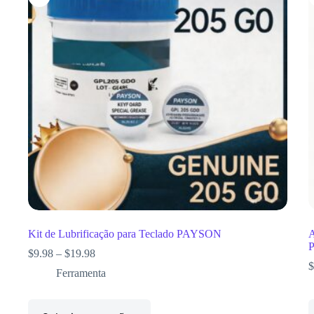
Kit de Lubrificação para Teclado PAYSON
A
$
9.98
–
$
19.98
$
Ferramenta