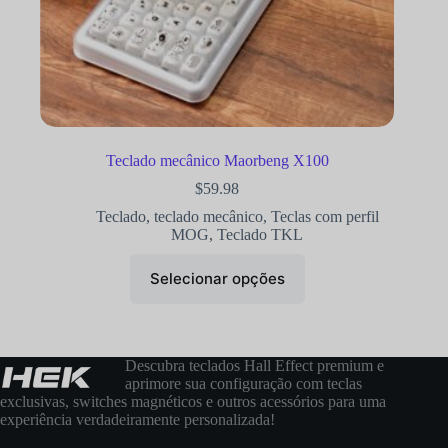
Teclado mecânico Maorbeng X100
$
59.98
Teclado
,
teclado mecânico
,
Teclas com perfil
MOG
,
Teclado TKL
Selecionar opções
Descubra teclados Hall Effect premium e
aprimore sua configuração com teclas
exclusivas, switches magnéticos e outros acessórios para uma
experiência verdadeiramente personalizada!