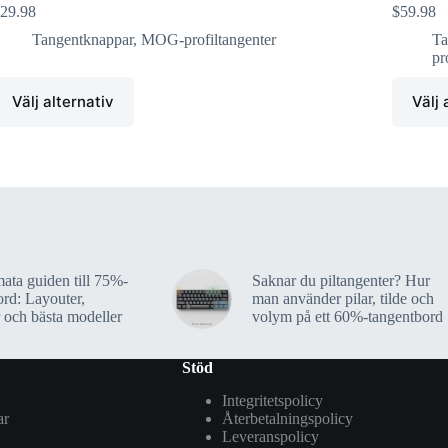
29.98
$
59.98
Tangentknappar
,
MOG-profiltangenter
Ta
pr
Välj alternativ
Välj 
ata guiden till 75%-
Saknar du piltangenter? Hur
ord: Layouter,
man använder pilar, tilde och
 och bästa modeller
volym på ett 60%-tangentbord
Stöd
Integritetspolicy
ar
Återbetalningspolicy
Leveranspolicy