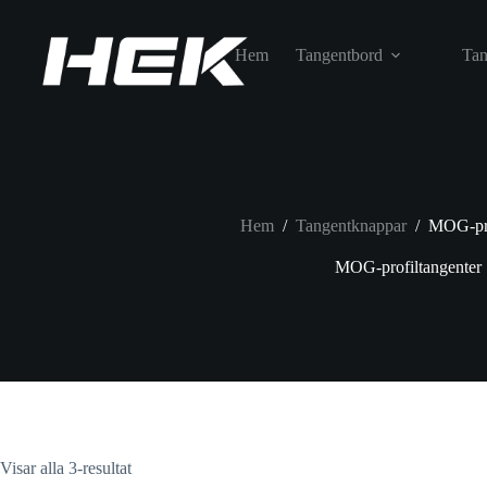
Hem
Tangentbord
Tan
Hem
/
Tangentknappar
/
MOG-pro
MOG-profiltangenter
Visar alla 3-resultat