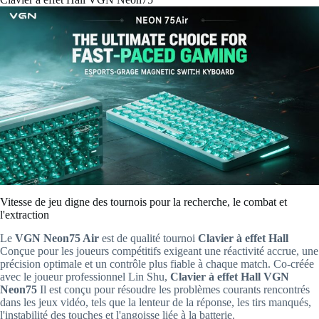
Vitesse de jeu digne des tournois pour la recherche, le combat et
l'extraction
Le
VGN Neon75 Air
est de qualité tournoi
Clavier à effet Hall
Conçue pour les joueurs compétitifs exigeant une réactivité accrue, une
précision optimale et un contrôle plus fiable à chaque match. Co-créée
avec le joueur professionnel Lin Shu,
Clavier à effet Hall VGN
Neon75
Il est conçu pour résoudre les problèmes courants rencontrés
dans les jeux vidéo, tels que la lenteur de la réponse, les tirs manqués,
l'instabilité des touches et l'angoisse liée à la batterie.