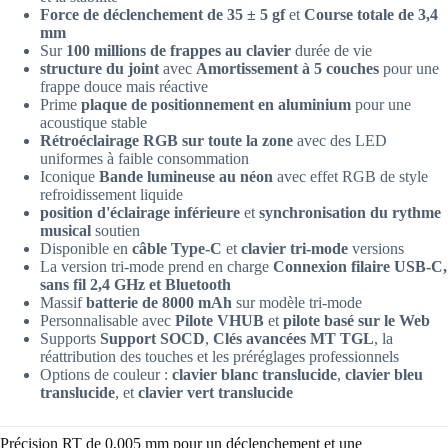
Force de déclenchement de 35 ± 5 gf
et
Course totale de 3,4
mm
Sur
100 millions de frappes au clavier
durée de vie
structure du joint
avec
Amortissement à 5 couches
pour une
frappe douce mais réactive
Prime
plaque de positionnement en aluminium
pour une
acoustique stable
Rétroéclairage RGB sur toute la zone
avec des LED
uniformes à faible consommation
Iconique
Bande lumineuse au néon
avec effet RGB de style
refroidissement liquide
position d'éclairage inférieure
et
synchronisation du rythme
musical
soutien
Disponible en
câble Type-C
et
clavier tri-mode
versions
La version tri-mode prend en charge
Connexion filaire USB-C,
sans fil 2,4 GHz et Bluetooth
Massif
batterie de 8000 mAh
sur modèle tri-mode
Personnalisable avec
Pilote VHUB
et
pilote basé sur le Web
Supports
Support SOCD
,
Clés avancées MT TGL
, la
réattribution des touches et les préréglages professionnels
Options de couleur :
clavier blanc translucide
,
clavier bleu
translucide
, et
clavier vert translucide
Précision RT de 0,005 mm pour un déclenchement et une