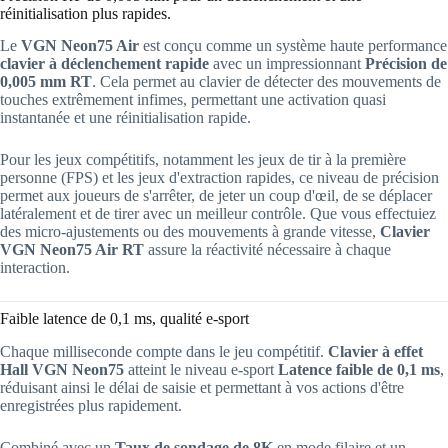
réinitialisation plus rapides.
Le
VGN Neon75 Air
est conçu comme un système haute performance
clavier à déclenchement rapide
avec un impressionnant
Précision de
0,005 mm RT
. Cela permet au clavier de détecter des mouvements de
touches extrêmement infimes, permettant une activation quasi
instantanée et une réinitialisation rapide.
Pour les jeux compétitifs, notamment les jeux de tir à la première
personne (FPS) et les jeux d'extraction rapides, ce niveau de précision
permet aux joueurs de s'arrêter, de jeter un coup d'œil, de se déplacer
latéralement et de tirer avec un meilleur contrôle. Que vous effectuiez
des micro-ajustements ou des mouvements à grande vitesse,
Clavier
VGN Neon75 Air RT
assure la réactivité nécessaire à chaque
interaction.
Faible latence de 0,1 ms, qualité e-sport
Chaque milliseconde compte dans le jeu compétitif.
Clavier à effet
Hall VGN Neon75
atteint le niveau e-sport
Latence faible de 0,1 ms
,
réduisant ainsi le délai de saisie et permettant à vos actions d'être
enregistrées plus rapidement.
Combiné avec un
Taux de sondage de 8K
en mode filaire et un