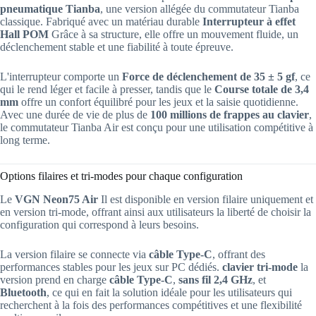
pneumatique Tianba
, une version allégée du commutateur Tianba
classique. Fabriqué avec un matériau durable
Interrupteur à effet
Hall POM
Grâce à sa structure, elle offre un mouvement fluide, un
déclenchement stable et une fiabilité à toute épreuve.
L'interrupteur comporte un
Force de déclenchement de 35 ± 5 gf
, ce
qui le rend léger et facile à presser, tandis que le
Course totale de 3,4
mm
offre un confort équilibré pour les jeux et la saisie quotidienne.
Avec une durée de vie de plus de
100 millions de frappes au clavier
,
le commutateur Tianba Air est conçu pour une utilisation compétitive à
long terme.
Options filaires et tri-modes pour chaque configuration
Le
VGN Neon75 Air
Il est disponible en version filaire uniquement et
en version tri-mode, offrant ainsi aux utilisateurs la liberté de choisir la
configuration qui correspond à leurs besoins.
La version filaire se connecte via
câble Type-C
, offrant des
performances stables pour les jeux sur PC dédiés.
clavier tri-mode
la
version prend en charge
câble Type-C
,
sans fil 2,4 GHz
, et
Bluetooth
, ce qui en fait la solution idéale pour les utilisateurs qui
recherchent à la fois des performances compétitives et une flexibilité