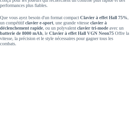
conçu pour les joueurs qui recherchent un contrôle plus rapide et des
performances plus fiables.
Que vous ayez besoin d'un format compact
Clavier à effet Hall 75%
,
un compétitif
clavier e-sport
, une grande vitesse
clavier à
déclenchement rapide
, ou un polyvalent
clavier tri-mode
avec un
batterie de 8000 mAh
, le
Clavier à effet Hall VGN Neon75
Offre la
vitesse, la précision et le style nécessaires pour gagner tous les
combats.