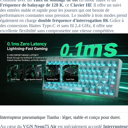
Fréquence de balayage de 128 K
, ce
Clavier HE
Il offre un suivi
des entrées stable et rapide pour les joueurs qui ont besoin de
performances constantes sous pression. Le modèle à trois modes prend
également en charge
double fréquence d'interrogation 8K
Grâce à
des connexions filaires Type-C et sans fil 2,4 GHz, il offre une
excellente flexibilité sans compromettre une vitesse compétitive.
Interrupteur pneumatique Tianba : léger, stable et conçu pour durer.
Au cœur du
VGN Neon75 Air
est spécialement accordé
Interrupteur