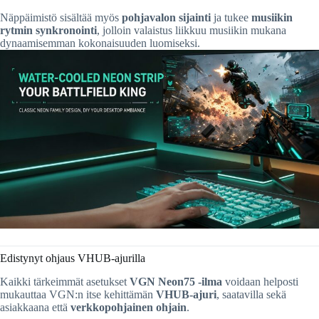
Näppäimistö sisältää myös
pohjavalon sijainti
ja tukee
musiikin
rytmin synkronointi
, jolloin valaistus liikkuu musiikin mukana
dynaamisemman kokonaisuuden luomiseksi.
Edistynyt ohjaus VHUB-ajurilla
Kaikki tärkeimmät asetukset
VGN Neon75 -ilma
voidaan helposti
mukauttaa VGN:n itse kehittämän
VHUB-ajuri
, saatavilla sekä
asiakkaana että
verkkopohjainen ohjain
.