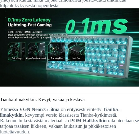
kilpailukykyisestä nopeudesta.
Tianba-ilmakytkin: Kevyt, vakaa ja kestävä
Ytimessä
VGN Neon75 -ilma
on erityisesti viritetty
Tianba-
ilmakytkin
, kevyempi versio klassisesta Tianba-kytkimestä.
Rakennettu kestävästä materiaalista
POM Hall-kytkin
rakenteeltaan se
tarjoaa tasaisen liikkeen, vakaan laukaisun ja pitkäkestoisen
luotettavuuden.