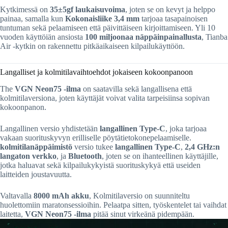
Kytkimessä on
35±5gf laukaisuvoima
, joten se on kevyt ja helppo
painaa, samalla kun
Kokonaisliike 3,4 mm
tarjoaa tasapainoisen
tuntuman sekä pelaamiseen että päivittäiseen kirjoittamiseen. Yli 10
vuoden käyttöiän ansiosta
100 miljoonaa näppäinpainallusta
, Tianba
Air -kytkin on rakennettu pitkäaikaiseen kilpailukäyttöön.
Langalliset ja kolmitilavaihtoehdot jokaiseen kokoonpanoon
The
VGN Neon75 -ilma
on saatavilla sekä langallisena että
kolmitilaversiona, joten käyttäjät voivat valita tarpeisiinsa sopivan
kokoonpanon.
Langallinen versio yhdistetään
langallinen Type-C
, joka tarjoaa
vakaan suorituskyvyn erilliselle pöytätietokonepelaamiselle.
kolmitilanäppäimistö
versio tukee
langallinen Type-C
,
2,4 GHz:n
langaton verkko
, ja
Bluetooth
, joten se on ihanteellinen käyttäjille,
jotka haluavat sekä kilpailukykyistä suorituskykyä että useiden
laitteiden joustavuutta.
Valtavalla
8000 mAh akku
, Kolmitilaversio on suunniteltu
huolettomiin maratonsessioihin. Pelaatpa sitten, työskentelet tai vaihdat
laitetta,
VGN Neon75 -ilma
pitää sinut virkeänä pidempään.