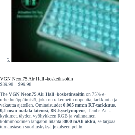
VGN Neon75 Air Hall -kosketinsoitin
$
89.98
–
$
99.98
The
VGN Neon75 Air Hall -kosketinsoitin
on 75%-e-
urheilunäppäimistö, joka on rakennettu nopeutta, tarkkuutta ja
vakautta ajatellen. Ominaisuudet
0,005 mm:n RT-tarkkuus
,
0,1 ms:n matala latenssi
,
8K-kyselynopeus
, Tianba Air -
kytkimet, täyden vyöhykkeen RGB ja valinnainen
kolmimoodinen langaton liitäntä
8000 mAh akku
, se tarjoaa
turnaustason suorituskykyä jokaiseen peliin.