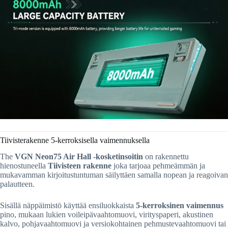
Tiivisterakenne 5-kerroksisella vaimennuksella
The
VGN Neon75 Air Hall -kosketinsoitin
on rakennettu
hienostuneella
Tiivisteen rakenne
joka tarjoaa pehmeämmän ja
mukavamman kirjoitustuntuman säilyttäen samalla nopean ja reagoivan
palautteen.
Sisällä näppäimistö käyttää ensiluokkaista
5-kerroksinen vaimennus
pino, mukaan lukien voileipävaahtomuovi, virityspaperi, akustinen
kalvo, pohjavaahtomuovi ja versiokohtainen pehmustevaahtomuovi tai