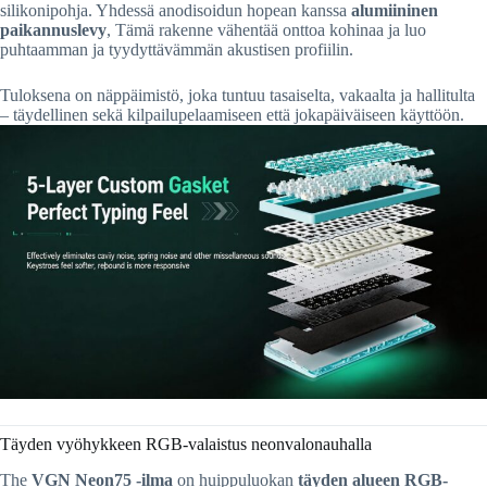
silikonipohja. Yhdessä anodisoidun hopean kanssa
alumiininen
paikannuslevy
, Tämä rakenne vähentää onttoa kohinaa ja luo
puhtaamman ja tyydyttävämmän akustisen profiilin.
Tuloksena on näppäimistö, joka tuntuu tasaiselta, vakaalta ja hallitulta
– täydellinen sekä kilpailupelaamiseen että jokapäiväiseen käyttöön.
Täyden vyöhykkeen RGB-valaistus neonvalonauhalla
The
VGN Neon75 -ilma
on huippuluokan
täyden alueen RGB-