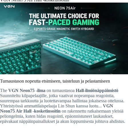
Turnaustason nopeutta etsimiseen, taisteluun ja pelastamiseen
The
VGN Neon75 -ilma
on turnaustasoa
Hall-ilmiönäppäimistö
Suunniteltu kilpapelaajille, jotka vaativat nopeampaa reagointia,
suurempaa tarkkuutta ja luotettavampaa hallintaa jokaisessa ottelussa.
Yhteistyössä ammattilaispelaaja Lin Shun kanssa luotu...
VGN
Neon75 Air Hall -kosketinsoitin
on rakennettu ratkaisemaan yleisiä
peliongelmia, kuten hidas reagointi, epäonnistuneet laukaukset,
epävakaat näppäinpainallukset ja akun loppumisesta johtuva ahdistus.