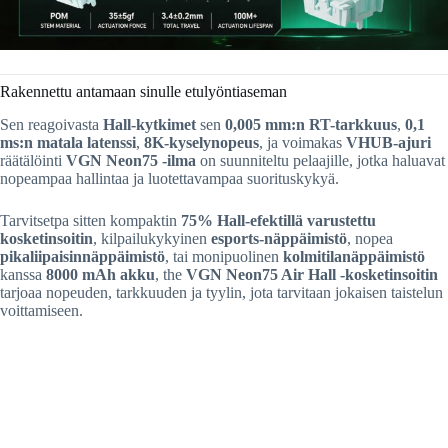
Rakennettu antamaan sinulle etulyöntiaseman
Sen reagoivasta
Hall-kytkimet
sen
0,005 mm:n RT-tarkkuus
,
0,1
ms:n matala latenssi
,
8K-kyselynopeus
, ja voimakas
VHUB-ajuri
räätälöinti
VGN Neon75 -ilma
on suunniteltu pelaajille, jotka haluavat
nopeampaa hallintaa ja luotettavampaa suorituskykyä.
Tarvitsetpa sitten kompaktin
75% Hall-efektillä varustettu
kosketinsoitin
, kilpailukykyinen
esports-näppäimistö
, nopea
pikaliipaisinnäppäimistö
, tai monipuolinen
kolmitilanäppäimistö
kanssa
8000 mAh akku
, the
VGN Neon75 Air Hall -kosketinsoitin
tarjoaa nopeuden, tarkkuuden ja tyylin, jota tarvitaan jokaisen taistelun
voittamiseen.