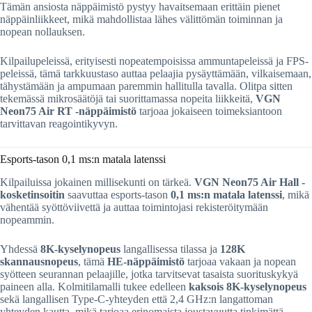
Tämän ansiosta näppäimistö pystyy havaitsemaan erittäin pienet
näppäinliikkeet, mikä mahdollistaa lähes välittömän toiminnan ja
nopean nollauksen.
Kilpailupeleissä, erityisesti nopeatempoisissa ammuntapeleissä ja FPS-
peleissä, tämä tarkkuustaso auttaa pelaajia pysäyttämään, vilkaisemaan,
tähystämään ja ampumaan paremmin hallitulla tavalla. Olitpa sitten
tekemässä mikrosäätöjä tai suorittamassa nopeita liikkeitä,
VGN
Neon75 Air RT -näppäimistö
tarjoaa jokaiseen toimeksiantoon
tarvittavan reagointikyvyn.
Esports-tason 0,1 ms:n matala latenssi
Kilpailuissa jokainen millisekunti on tärkeä.
VGN Neon75 Air Hall -
kosketinsoitin
saavuttaa esports-tason
0,1 ms:n matala latenssi
, mikä
vähentää syöttöviivettä ja auttaa toimintojasi rekisteröitymään
nopeammin.
Yhdessä
8K-kyselynopeus
langallisessa tilassa ja
128K
skannausnopeus
, tämä
HE-näppäimistö
tarjoaa vakaan ja nopean
syötteen seurannan pelaajille, jotka tarvitsevat tasaista suorituskykyä
paineen alla. Kolmitilamalli tukee edelleen
kaksois 8K-kyselynopeus
sekä langallisen Type-C-yhteyden että 2,4 GHz:n langattoman
yhteyden kautta, mikä tarjoaa erinomaista joustavuutta tinkimättä