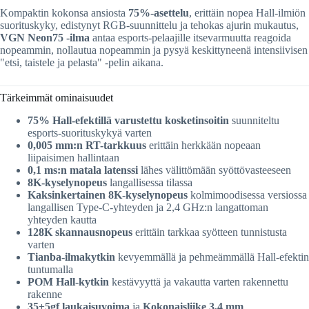
Kompaktin kokonsa ansiosta
75%-asettelu
, erittäin nopea Hall-ilmiön
suorituskyky, edistynyt RGB-suunnittelu ja tehokas ajurin mukautus,
VGN Neon75 -ilma
antaa esports-pelaajille itsevarmuutta reagoida
nopeammin, nollautua nopeammin ja pysyä keskittyneenä intensiivisen
"etsi, taistele ja pelasta" -pelin aikana.
Tärkeimmät ominaisuudet
75% Hall-efektillä varustettu kosketinsoitin
suunniteltu
esports-suorituskykyä varten
0,005 mm:n RT-tarkkuus
erittäin herkkään nopeaan
liipaisimen hallintaan
0,1 ms:n matala latenssi
lähes välittömään syöttövasteeseen
8K-kyselynopeus
langallisessa tilassa
Kaksinkertainen 8K-kyselynopeus
kolmimoodisessa versiossa
langallisen Type-C-yhteyden ja 2,4 GHz:n langattoman
yhteyden kautta
128K skannausnopeus
erittäin tarkkaa syötteen tunnistusta
varten
Tianba-ilmakytkin
kevyemmällä ja pehmeämmällä Hall-efektin
tuntumalla
POM Hall-kytkin
kestävyyttä ja vakautta varten rakennettu
rakenne
35±5gf laukaisuvoima
ja
Kokonaisliike 3,4 mm