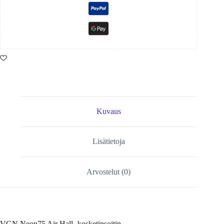
Kuvaus
Lisätietoja
Arvostelut (0)
VGN Neon75 Air Hall -kosketinsoitin