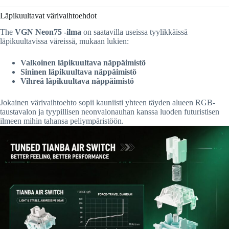
Läpikuultavat värivaihtoehdot
The
VGN Neon75 -ilma
on saatavilla useissa tyylikkäissä
läpikuultavissa väreissä, mukaan lukien:
Valkoinen läpikuultava näppäimistö
Sininen läpikuultava näppäimistö
Vihreä läpikuultava näppäimistö
Jokainen värivaihtoehto sopii kauniisti yhteen täyden alueen RGB-
taustavalon ja tyypillisen neonvalonauhan kanssa luoden futuristisen
ilmeen mihin tahansa peliympäristöön.