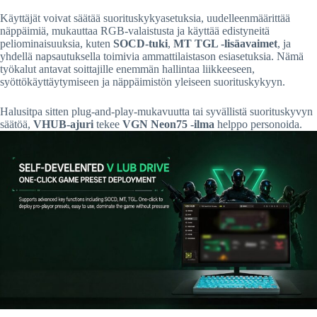
Käyttäjät voivat säätää suorituskykyasetuksia, uudelleenmäärittää
näppäimiä, mukauttaa RGB-valaistusta ja käyttää edistyneitä
peliominaisuuksia, kuten
SOCD-tuki
,
MT TGL -lisäavaimet
, ja
yhdellä napsautuksella toimivia ammattilaistason esiasetuksia. Nämä
työkalut antavat soittajille enemmän hallintaa liikkeeseen,
syöttökäyttäytymiseen ja näppäimistön yleiseen suorituskykyyn.
Halusitpa sitten plug-and-play-mukavuutta tai syvällistä suorituskyvyn
säätöä,
VHUB-ajuri
tekee
VGN Neon75 -ilma
helppo personoida.