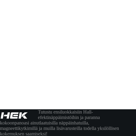
Tutustu ensiluokkaisiin Hall-
efektinäppäimistöihin ja paranna
kokoonpanoasi ainutlaatuisilla näppäinhatuilla,
magneettikytkimillä ja muilla lisävarusteilla todella yksilöllisen
kokemuksen saamiseksi!