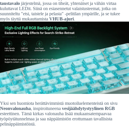
taustavalo
järjestelmä, jossa on tiheät, yhtenäiset ja vähän virtaa
kuluttavat LEDit. Siinä on esiasennetut valaistusteemat, jotka on
suunniteltu "etsi, taistele ja pelasta" -pelitilan ympärille, ja se tukee
myös täyttä mukauttamista
VHUB-ajuri
.
Yksi sen huomiota herättävimmistä muotoiluelementeistä on sivu
Neonvalonauha
, inspiroituneena
vesijäähdytystyylinen RGB
esteettinen. Tämä kirkas valonauha lisää mukaansatempaavaa
työpöytätunnelmaa ja saa näppäimistön erottumaan tavallisista
pelinäppäimistöistä.