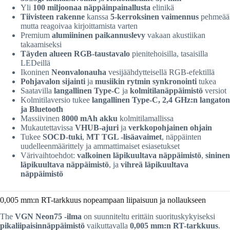
Yli
100 miljoonaa näppäinpainallusta
elinikä
Tiivisteen rakenne
kanssa
5-kerroksinen vaimennus
pehmeää
mutta reagoivaa kirjoittamista varten
Premium
alumiininen paikannuslevy
vakaan akustiikan
takaamiseksi
Täyden alueen RGB-taustavalo
pienitehoisilla, tasaisilla
LEDeillä
Ikoninen
Neonvalonauha
vesijäähdytteisellä RGB-efektillä
Pohjavalon sijainti
ja
musiikin rytmin synkronointi
tukea
Saatavilla
langallinen Type-C
ja
kolmitilanäppäimistö
versiot
Kolmitilaversio tukee
langallinen Type-C, 2,4 GHz:n langaton
ja Bluetooth
Massiivinen
8000 mAh akku
kolmitilamallissa
Mukautettavissa
VHUB-ajuri
ja
verkkopohjainen ohjain
Tukee
SOCD-tuki
,
MT TGL -lisäavaimet
, näppäinten
uudelleenmäärittely ja ammattimaiset esiasetukset
Värivaihtoehdot:
valkoinen läpikuultava näppäimistö
,
sininen
läpikuultava näppäimistö
, ja
vihreä läpikuultava
näppäimistö
0,005 mm:n RT-tarkkuus nopeampaan liipaisuun ja nollaukseen
The
VGN Neon75 -ilma
on suunniteltu erittäin suorituskykyiseksi
pikaliipaisinnäppäimistö
vaikuttavalla
0,005 mm:n RT-tarkkuus
.