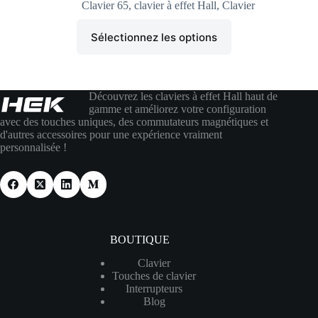
Clavier 65
,
clavier à effet Hall
,
Clavier
Sélectionnez les options
Découvrez les claviers à effet Hall haut de
gamme et améliorez votre configuration
avec des touches uniques, des commutateurs magnétiques et
d'autres accessoires pour une expérience vraiment
personnalisée !
BOUTIQUE
Clavier
Touches de clavier
Interrupteurs
Blog