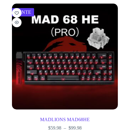
VENTE
MADLIONS MAD68HE
$
59.98
–
$
99.98