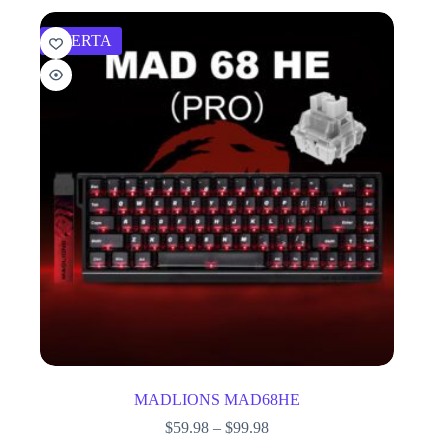
OFERTA
MADLIONS MAD68HE
$
59.98
–
$
99.98