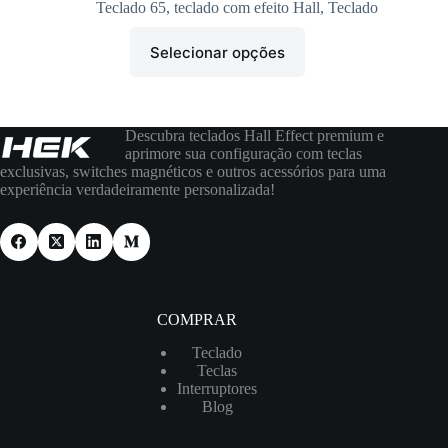
Teclado 65
,
teclado com efeito Hall
,
Teclado
Selecionar opções
Descubra teclados Hall Effect premium e
aprimore sua configuração com teclas
exclusivas, switches magnéticos e outros acessórios para uma
experiência verdadeiramente personalizada!
COMPRAR
Teclado
Teclas
Interruptores
Blog