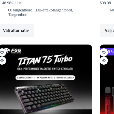
148.98
$
98.98
$
168.00
60 tangentbord
,
Hall-effekt-tangentbord
,
60
Tangentbord
Välj alternativ
Välj 
FÖRS