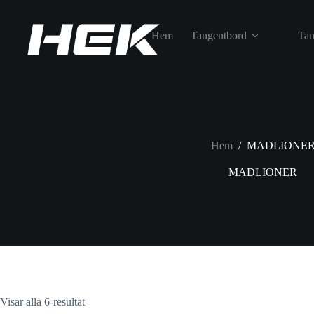
Hem
Tangentbord
Tan
Hem
/
MADLIONE
MADLIONER
Visar alla 6-resultat