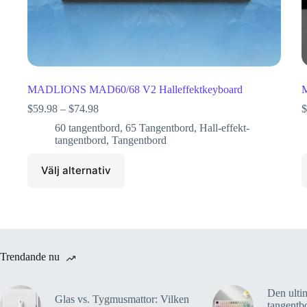
MADLIONS MAD60/68 V2 Halleffektkeyboard
M
$
59.98
–
$
74.98
$
60 tangentbord
,
65 Tangentbord
,
Hall-effekt-
tangentbord
,
Tangentbord
Välj alternativ
Trendande nu
Den ultim
Glas vs. Tygmusmattor: Vilken
tangentb