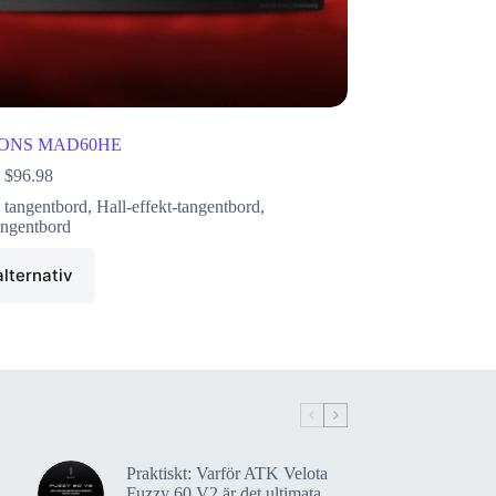
ONS MAD60HE
$
96.98
 tangentbord
,
Hall-effekt-tangentbord
,
ngentbord
alternativ
Praktiskt: Varför ATK Velota
Fuzzy 60 V2 är det ultimata