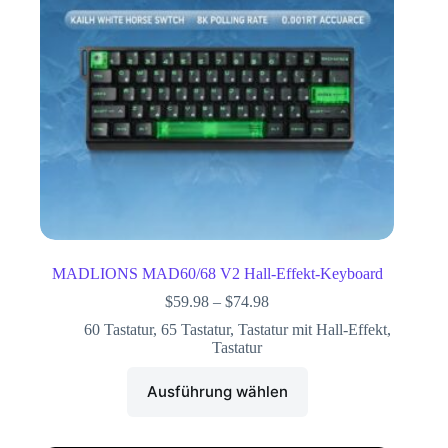
MADLIONS MAD60/68 V2 Hall-Effekt-Keyboard
$
59.98
–
$
74.98
60 Tastatur
,
65 Tastatur
,
Tastatur mit Hall-Effekt
,
Tastatur
Ausführung wählen