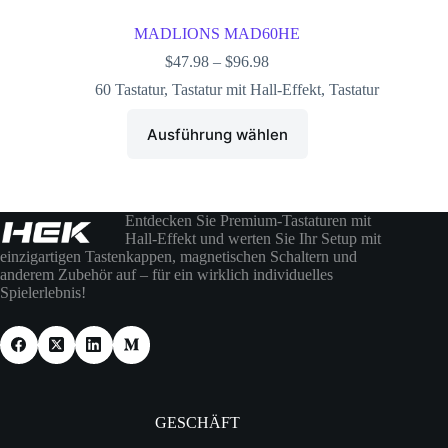
MADLIONS MAD60HE
$
47.98
–
$
96.98
60 Tastatur
,
Tastatur mit Hall-Effekt
,
Tastatur
Ausführung wählen
Entdecken Sie Premium-Tastaturen mit
Hall-Effekt und werten Sie Ihr Setup mit
einzigartigen Tastenkappen, magnetischen Schaltern und
anderem Zubehör auf – für ein wirklich individuelles
Spielerlebnis!
GESCHÄFT