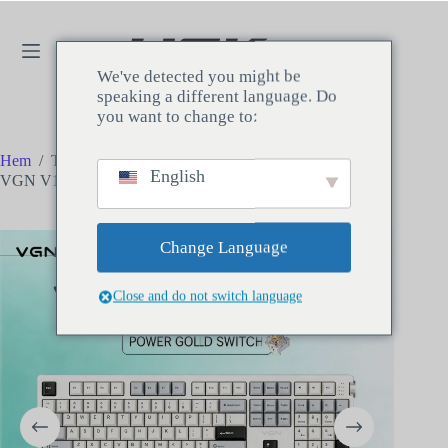
We've detected you might be
speaking a different language. Do
you want to change to:
Hem
/
Tangentbord
/
Fullstort tangentbord
/
English
VGN V108 mekaniskt tangentbord
Change Language
Close and do not switch language