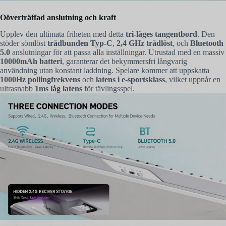
Oöverträffad anslutning och kraft
Upplev den ultimata friheten med detta
tri-läges tangentbord
. Den
stöder sömlöst
trådbunden Typ-C
,
2,4 GHz trådlöst
, och
Bluetooth
5.0
anslutningar för att passa alla inställningar. Utrustad med en massiv
10000mAh batteri
, garanterar det bekymmersfri långvarig
användning utan konstant laddning. Spelare kommer att uppskatta
1000Hz pollingfrekvens
och
latens i e-sportsklass
, vilket uppnår en
ultrasnabb
1ms låg latens
för tävlingsspel.