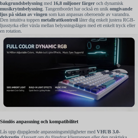
bakgrundsbelysning
med
16,8 miljoner färger
och dynamisk
musikrytmbelysning
. Tangentbordet har också en unik
omgivande
ljus på sidan av vingen
som kan anpassas oberoende av varandra.
Den intuitiva toppen
metallrattkontroll
låter dig enkelt justera RGB-
ljusstyrka eller växla mellan belysningslägen med ett enkelt tryck eller
en rotation.
Sömlös anpassning och kompatibilitet
Lås upp djupgående anpassningsmöjligheter med
VHUB 3.0-
drivrutin
. Oavsett om du föredrar klientappen eller den praktiska