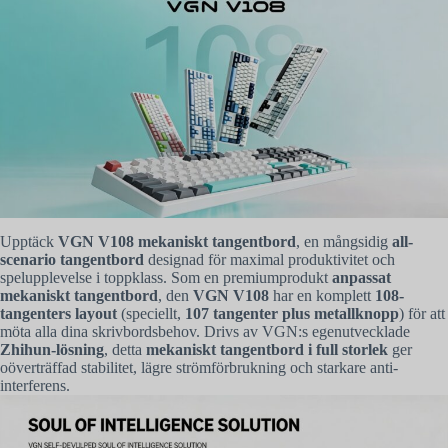
Upptäck
VGN V108 mekaniskt tangentbord
, en mångsidig
all-
scenario tangentbord
designad för maximal produktivitet och
spelupplevelse i toppklass. Som en premiumprodukt
anpassat
mekaniskt tangentbord
, den
VGN V108
har en komplett
108-
tangenters layout
(speciellt,
107 tangenter plus metallknopp
) för att
möta alla dina skrivbordsbehov. Drivs av VGN:s egenutvecklade
Zhihun-lösning
, detta
mekaniskt tangentbord i full storlek
ger
oöverträffad stabilitet, lägre strömförbrukning och starkare anti-
interferens.