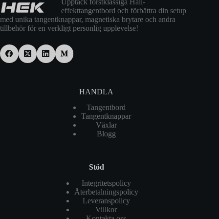
Upptäck förstklassiga Hall-
effekttangentbord och förbättra din setup
med unika tangentknappar, magnetiska brytare och andra
tillbehör för en verkligt personlig upplevelse!
HANDLA
Tangentbord
Tangentknappar
Växlar
Blogg
Stöd
Integritetspolicy
Återbetalningspolicy
Leveranspolicy
Villkor
Kontakta oss