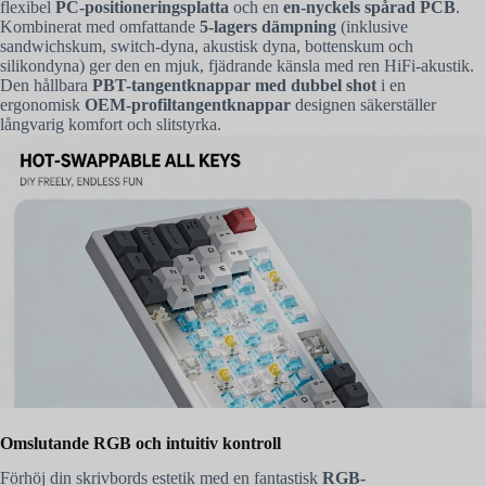
flexibel
PC-positioneringsplatta
och en
en-nyckels spårad PCB
.
Kombinerat med omfattande
5-lagers dämpning
(inklusive
sandwichskum, switch-dyna, akustisk dyna, bottenskum och
silikondyna) ger den en mjuk, fjädrande känsla med ren HiFi-akustik.
Den hållbara
PBT-tangentknappar med dubbel shot
i en
ergonomisk
OEM-profiltangentknappar
designen säkerställer
långvarig komfort och slitstyrka.
Omslutande RGB och intuitiv kontroll
Förhöj din skrivbords estetik med en fantastisk
RGB-