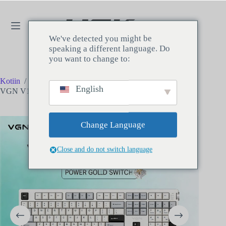
We've detected you might be
speaking a different language. Do
you want to change to:
Kotiin
/
Näppäimistö
/
Täysikokoinen näppäimistö
/
English
VGN V108 mekaaninen näppäimistö
Change Language
Close and do not switch language