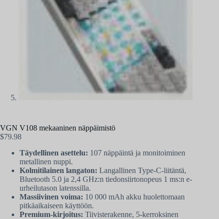
VGN V108 mekaaninen näppäimistö
$
79.98
Täydellinen asettelu:
107 näppäintä ja monitoiminen
metallinen nuppi.
Kolmitilainen langaton:
Langallinen Type-C-liitäntä,
Bluetooth 5.0 ja 2,4 GHz:n tiedonsiirtonopeus 1 ms:n e-
urheilutason latenssilla.
Massiivinen voima:
10 000 mAh akku huolettomaan
pitkäaikaiseen käyttöön.
Premium-kirjoitus:
Tiivisterakenne, 5-kerroksinen