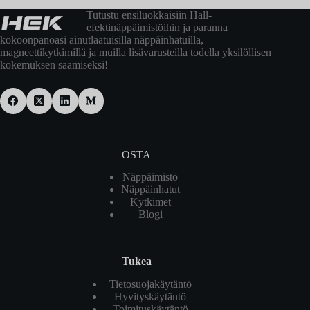
Tutustu ensiluokkaisiin Hall-
efektinäppäimistöihin ja paranna
kokoonpanoasi ainutlaatuisilla näppäinhatuilla,
magneettikytkimillä ja muilla lisävarusteilla todella yksilöllisen
kokemuksen saamiseksi!
OSTA
Näppäimistö
Näppäinhatut
Kytkimet
Blogi
Tukea
Tietosuojakäytäntö
Hyvityskäytäntö
Toimituskäytäntö