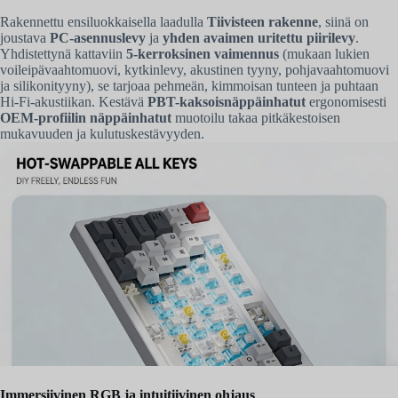
Rakennettu ensiluokkaisella laadulla
Tiivisteen rakenne
, siinä on
joustava
PC-asennuslevy
ja
yhden avaimen uritettu piirilevy
.
Yhdistettynä kattaviin
5-kerroksinen vaimennus
(mukaan lukien
voileipävaahtomuovi, kytkinlevy, akustinen tyyny, pohjavaahtomuovi
ja silikonityyny), se tarjoaa pehmeän, kimmoisan tunteen ja puhtaan
Hi-Fi-akustiikan. Kestävä
PBT-kaksoisnäppäinhatut
ergonomisesti
OEM-profiilin näppäinhatut
muotoilu takaa pitkäkestoisen
mukavuuden ja kulutuskestävyyden.
Immersiivinen RGB ja intuitiivinen ohjaus