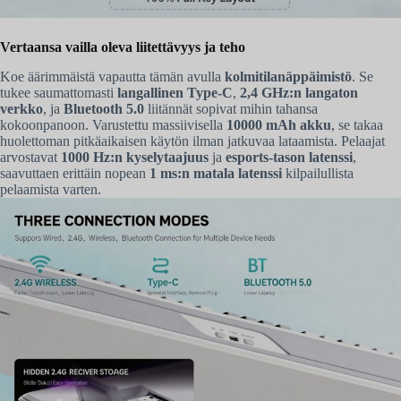
Vertaansa vailla oleva liitettävyys ja teho
Koe äärimmäistä vapautta tämän avulla
kolmitilanäppäimistö
. Se
tukee saumattomasti
langallinen Type-C
,
2,4 GHz:n langaton
verkko
, ja
Bluetooth 5.0
liitännät sopivat mihin tahansa
kokoonpanoon. Varustettu massiivisella
10000 mAh akku
, se takaa
huolettoman pitkäaikaisen käytön ilman jatkuvaa lataamista. Pelaajat
arvostavat
1000 Hz:n kyselytaajuus
ja
esports-tason latenssi
,
saavuttaen erittäin nopean
1 ms:n matala latenssi
kilpailullista
pelaamista varten.