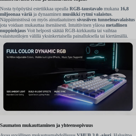
Nosta työpöytäsi estetiikkaa upealla
RGB-taustavalo
mukana
16,8
miljoonaa väriä
ja dynaaminen
musiikki rytmi valaistus
.
Näppäimistössä on myös ainutlaatuinen
sivusiiven tunnelmavalaistus
jota voidaan mukauttaa itsenäisesti. Intuitiivinen yläosa
metallinen
nuppiohjaus
Voit helposti säätää RGB-kirkkautta tai vaihtaa
valaistustilojen välillä yksinkertaisella painalluksella tai kiertämällä.
Saumaton mukauttaminen ja yhteensopivuus
Avaa syvällinen mukautusmahdollisuus
VHUB 3.0 -ajuri
. Halusitpa