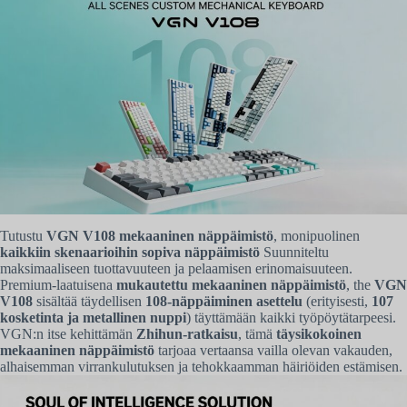
Tutustu
VGN V108 mekaaninen näppäimistö
, monipuolinen
kaikkiin skenaarioihin sopiva näppäimistö
Suunniteltu
maksimaaliseen tuottavuuteen ja pelaamisen erinomaisuuteen.
Premium-laatuisena
mukautettu mekaaninen näppäimistö
, the
VGN
V108
sisältää täydellisen
108-näppäiminen asettelu
(erityisesti,
107
kosketinta ja metallinen nuppi
) täyttämään kaikki työpöytätarpeesi.
VGN:n itse kehittämän
Zhihun-ratkaisu
, tämä
täysikokoinen
mekaaninen näppäimistö
tarjoaa vertaansa vailla olevan vakauden,
alhaisemman virrankulutuksen ja tehokkaamman häiriöiden estämisen.