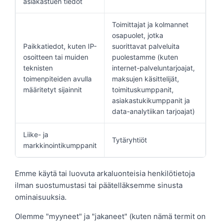
asiakastuen tiedot
Toimittajat ja kolmannet
osapuolet, jotka
Paikkatiedot, kuten IP-
suorittavat palveluita
osoitteen tai muiden
puolestamme (kuten
teknisten
internet-palveluntarjoajat,
toimenpiteiden avulla
maksujen käsittelijät,
määritetyt sijainnit
toimituskumppanit,
asiakastukikumppanit ja
data-analytiikan tarjoajat)
Liike- ja
Tytäryhtiöt
markkinointikumppanit
Emme käytä tai luovuta arkaluonteisia henkilötietoja
ilman suostumustasi tai päätelläksemme sinusta
ominaisuuksia.
Olemme "myyneet" ja "jakaneet" (kuten nämä termit on