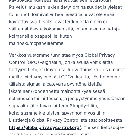
Palvelut, mukaan lukien tietyt ominaisuudet ja yleiset
toiminnot, toimivat virheellisesti tai eivät ole enää
käytettävissä. Lisäksi evästeiden estäminen ei
välttämättä estä kokonaan sitä, miten jaamme tietoja
kolmansille osapuolille, kuten
mainoskumppaneillemme.
Verkkosivustomme tunnistaa myös Global Privacy
Control (GPC) -signaalin, jonka avulla voit kieltää
tiettyjen tietojesi käytön tai luovuttamisen. Jos ilmoitat
meille mieltymyksestäsi GPC:n kautta, käsittelemme
tällaista signaalia pätevänä pyyntönä kieltää
jakaminen/kohdennettu mainonta kyseisessä
selaimessa tai laitteessa, ja jos pystymme yhdistämään
signaalin lähettävän laitteen Shopify-tiliin,
kohdistamme kieltäytymispyynnön myös tiliin.
Lisätietoja Global Privacy Controlista saat osoitteesta
https://globalprivacycontrol.org/
. Yleisen tietosuoja-
asetuksen lisäksi emme tunnista muita