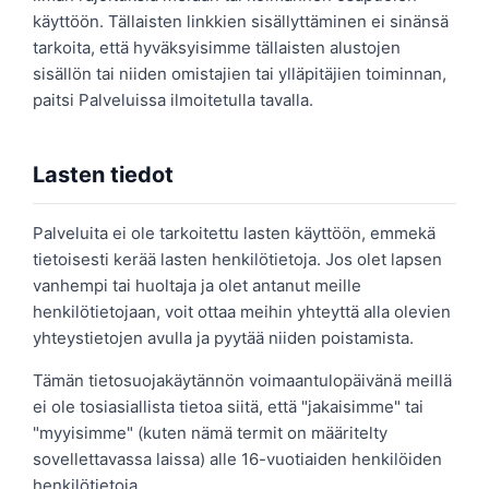
käyttöön. Tällaisten linkkien sisällyttäminen ei sinänsä
tarkoita, että hyväksyisimme tällaisten alustojen
sisällön tai niiden omistajien tai ylläpitäjien toiminnan,
paitsi Palveluissa ilmoitetulla tavalla.
Lasten tiedot
Palveluita ei ole tarkoitettu lasten käyttöön, emmekä
tietoisesti kerää lasten henkilötietoja. Jos olet lapsen
vanhempi tai huoltaja ja olet antanut meille
henkilötietojaan, voit ottaa meihin yhteyttä alla olevien
yhteystietojen avulla ja pyytää niiden poistamista.
Tämän tietosuojakäytännön voimaantulopäivänä meillä
ei ole tosiasiallista tietoa siitä, että "jakaisimme" tai
"myyisimme" (kuten nämä termit on määritelty
sovellettavassa laissa) alle 16-vuotiaiden henkilöiden
henkilötietoja.