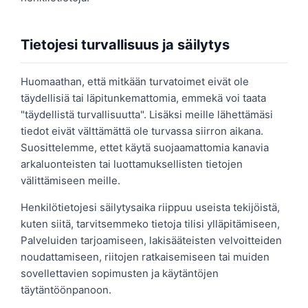
Tietojesi turvallisuus ja säilytys
Huomaathan, että mitkään turvatoimet eivät ole
täydellisiä tai läpitunkemattomia, emmekä voi taata
"täydellistä turvallisuutta". Lisäksi meille lähettämäsi
tiedot eivät välttämättä ole turvassa siirron aikana.
Suosittelemme, ettet käytä suojaamattomia kanavia
arkaluonteisten tai luottamuksellisten tietojen
välittämiseen meille.
Henkilötietojesi säilytysaika riippuu useista tekijöistä,
kuten siitä, tarvitsemmeko tietoja tilisi ylläpitämiseen,
Palveluiden tarjoamiseen, lakisääteisten velvoitteiden
noudattamiseen, riitojen ratkaisemiseen tai muiden
sovellettavien sopimusten ja käytäntöjen
täytäntöönpanoon.