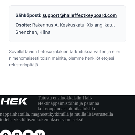
Sähköposti:
support@halleffectkeyboard.com
Osoite:
Rakennus A, Keskuskatu, Xixiang-katu,
Shenzhen, Kiina
Sovellettavien tietosuojalakien tarkoituksia varten ja ellei
nimenomaisesti toisin mainita, olemme henkilötietojesi
rekisterinpitäjä.
Tutustu ensiluokkaisiin Hall-
efektinäppäimistöihin ja paranna
kokoonpanoasi ainutlaatuisilla
näppäinhatuilla, magneettikytkimillä ja muilla lisävarusteilla
todella yksilöllisen kokemuksen saamiseksi!