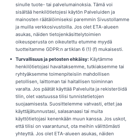
sinulle tuote- tai palvelumainoksia. Tämä voi
sisältää henkilötietojesi käytön Palveluiden ja
mainosten räätälöimiseksi paremmin Sivustollamme
ja muilla verkkosivustoilla. Jos olet ETA-alueen
asukas, näiden tietojenkäsittelytoimien
oikeusperusta on oikeutettu etumme myydä
tuotteitamme GDPR:n artiklan 6 (1) (f) mukaisesti.
Turvallisuus ja petosten ehkäisy:
Käytämme
henkilötietojasi havaitaksemme, tutkiaksemme tai
ryhtyäksemme toimenpiteisiin mahdollisen
petollisen, laittoman tai haitallisen toiminnan
varalta. Jos päätät käyttää Palveluita ja rekisteröidä
tilin, olet vastuussa tilisi tunnistetietojen
suojaamisesta. Suosittelemme vahvasti, ettet jaa
käyttäjätunnustasi, salasanaasi tai muita
käyttötietojasi kenenkään muun kanssa. Jos uskot,
että tilisi on vaarantunut, ota meihin välittömästi
yhteyttä. Jos olet ETA-alueen asukas, näiden