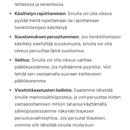
laitteessa ja selaimessa.
Käsittelyn rajoittaminen:
Sinulla voi olla oikeus
pyytää meitä lopettamaan tai rajoittamaan
henkilötietojesi käsittelyä.
Suostumuksen peruuttaminen:
Jos henkilötietojesi
käsittely edellyttää suostumusta, sinulla voi olla
oikeus peruuttaa tämä suostumus.
Valitus:
Sinulla voi olla oikeus valittaa
päätöksestämme, jos hylkäämme pyyntösi. Voit
tehdä sen vastaamalla suoraan kielteiseen
päätökseemme.
Viestintäasetusten hallinta:
Saatamme lähettää
sinulle mainossähköposteja, ja voit peruuttaa niiden
vastaanottamisen milloin tahansa käyttämällä
sähköposteissamme näkyvää tilauksen
peruutusvaihtoehtoa. Jos peruutat tilauksen,
voimme silti lähettää sinulle muita kuin