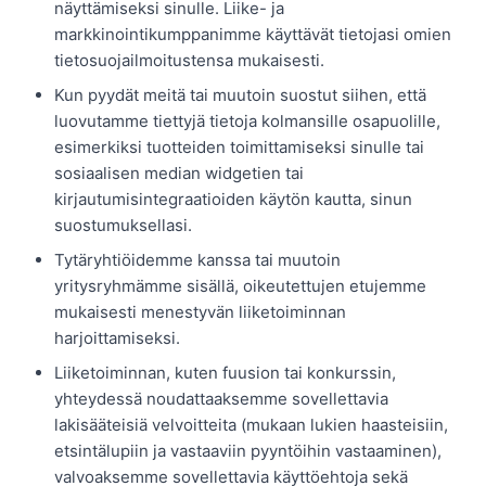
näyttämiseksi sinulle. Liike- ja
markkinointikumppanimme käyttävät tietojasi omien
tietosuojailmoitustensa mukaisesti.
Kun pyydät meitä tai muutoin suostut siihen, että
luovutamme tiettyjä tietoja kolmansille osapuolille,
esimerkiksi tuotteiden toimittamiseksi sinulle tai
sosiaalisen median widgetien tai
kirjautumisintegraatioiden käytön kautta, sinun
suostumuksellasi.
Tytäryhtiöidemme kanssa tai muutoin
yritysryhmämme sisällä, oikeutettujen etujemme
mukaisesti menestyvän liiketoiminnan
harjoittamiseksi.
Liiketoiminnan, kuten fuusion tai konkurssin,
yhteydessä noudattaaksemme sovellettavia
lakisääteisiä velvoitteita (mukaan lukien haasteisiin,
etsintälupiin ja vastaaviin pyyntöihin vastaaminen),
valvoaksemme sovellettavia käyttöehtoja sekä