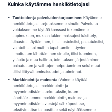
Kuinka käytämme henkilötietojasi
Tuotteiden ja palveluiden tarjoaminen:
Käytämme
henkilötietojasi tarjotaksemme sinulle Palveluita
voidaksemme täyttää kanssasi tekemämme
sopimuksen, mukaan lukien maksujesi käsittely,
tilaustesi täyttäminen, tiliisi, ostoksiisi, palautuksiisi,
vaihtoihisi tai muihin tapahtumiin liittyvien
ilmoitusten lähettäminen sinulle, tilisi luominen,
ylläpito ja muu hallinta, toimituksen järjestäminen,
palautusten ja vaihtojen helpottaminen sekä muut
tiliisi liittyvät ominaisuudet ja toiminnot.
Markkinointi ja mainonta:
Voimme käyttää
henkilötietojasi markkinointi- ja
myynninedistämistarkoituksiin, kuten
lähettääksemme markkinointi-, mainos- ja
myynninedistämisviestejä sähköpostitse,
tekstiviestitse tai postitse sekä näyttääksemme