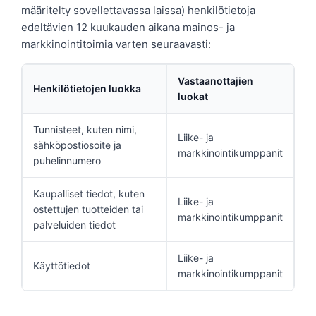
määritelty sovellettavassa laissa) henkilötietoja
edeltävien 12 kuukauden aikana mainos- ja
markkinointitoimia varten seuraavasti:
Vastaanottajien
Henkilötietojen luokka
luokat
Tunnisteet, kuten nimi,
Liike- ja
sähköpostiosoite ja
markkinointikumppanit
puhelinnumero
Kaupalliset tiedot, kuten
Liike- ja
ostettujen tuotteiden tai
markkinointikumppanit
palveluiden tiedot
Liike- ja
Käyttötiedot
markkinointikumppanit