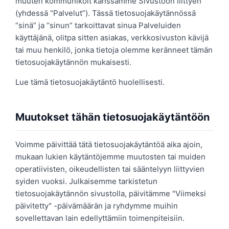
muuten kommunikoit kanssamme Sivustoon liittyen
(yhdessä “Palvelut”). Tässä tietosuojakäytännössä
“sinä” ja “sinun” tarkoittavat sinua Palveluiden
käyttäjänä, olitpa sitten asiakas, verkkosivuston kävijä
tai muu henkilö, jonka tietoja olemme keränneet tämän
tietosuojakäytännön mukaisesti.
Lue tämä tietosuojakäytäntö huolellisesti.
Muutokset tähän tietosuojakäytäntöön
Voimme päivittää tätä tietosuojakäytäntöä aika ajoin,
mukaan lukien käytäntöjemme muutosten tai muiden
operatiivisten, oikeudellisten tai sääntelyyn liittyvien
syiden vuoksi. Julkaisemme tarkistetun
tietosuojakäytännön sivustolla, päivitämme "Viimeksi
päivitetty" -päivämäärän ja ryhdymme muihin
sovellettavan lain edellyttämiin toimenpiteisiin.