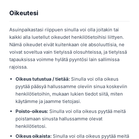
Oikeutesi
Asuinpaikastasi riippuen sinulla voi olla joitakin tai
kaikki alla luetellut oikeudet henkilötietoihisi liittyen.
Nämä oikeudet eivät kuitenkaan ole absoluuttisia, ne
voivat soveltua vain tietyissä olosuhteissa, ja tietyissä
tapauksissa voimme hylätä pyyntösi lain sallimissa
rajoissa.
Oikeus tutustua / tietää:
Sinulla voi olla oikeus
pyytää pääsyä hallussamme oleviin sinua koskeviin
henkilötietoihin, mukaan lukien tiedot siitä, miten
käytämme ja jaamme tietojasi.
Poisto-oikeus:
Sinulla voi olla oikeus pyytää meitä
poistamaan sinusta hallussamme olevat
henkilötietosi.
Oikeus oikaista:
Sinulla voi olla oikeus pyytää meitä