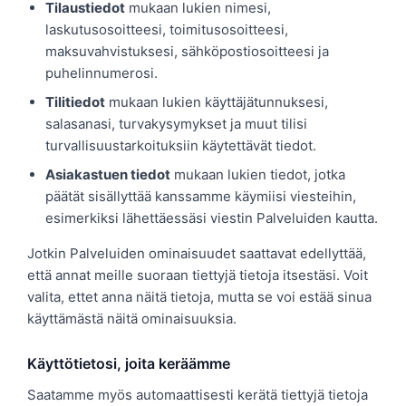
Tilaustiedot
mukaan lukien nimesi,
laskutusosoitteesi, toimitusosoitteesi,
maksuvahvistuksesi, sähköpostiosoitteesi ja
puhelinnumerosi.
Tilitiedot
mukaan lukien käyttäjätunnuksesi,
salasanasi, turvakysymykset ja muut tilisi
turvallisuustarkoituksiin käytettävät tiedot.
Asiakastuen tiedot
mukaan lukien tiedot, jotka
päätät sisällyttää kanssamme käymiisi viesteihin,
esimerkiksi lähettäessäsi viestin Palveluiden kautta.
Jotkin Palveluiden ominaisuudet saattavat edellyttää,
että annat meille suoraan tiettyjä tietoja itsestäsi. Voit
valita, ettet anna näitä tietoja, mutta se voi estää sinua
käyttämästä näitä ominaisuuksia.
Käyttötietosi, joita keräämme
Saatamme myös automaattisesti kerätä tiettyjä tietoja