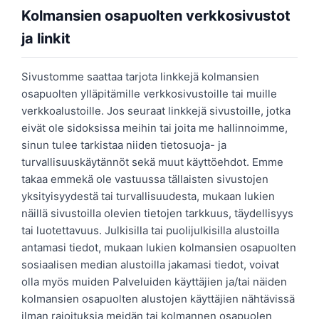
Kolmansien osapuolten verkkosivustot
ja linkit
Sivustomme saattaa tarjota linkkejä kolmansien
osapuolten ylläpitämille verkkosivustoille tai muille
verkkoalustoille. Jos seuraat linkkejä sivustoille, jotka
eivät ole sidoksissa meihin tai joita me hallinnoimme,
sinun tulee tarkistaa niiden tietosuoja- ja
turvallisuuskäytännöt sekä muut käyttöehdot. Emme
takaa emmekä ole vastuussa tällaisten sivustojen
yksityisyydestä tai turvallisuudesta, mukaan lukien
näillä sivustoilla olevien tietojen tarkkuus, täydellisyys
tai luotettavuus. Julkisilla tai puolijulkisilla alustoilla
antamasi tiedot, mukaan lukien kolmansien osapuolten
sosiaalisen median alustoilla jakamasi tiedot, voivat
olla myös muiden Palveluiden käyttäjien ja/tai näiden
kolmansien osapuolten alustojen käyttäjien nähtävissä
ilman rajoituksia meidän tai kolmannen osapuolen