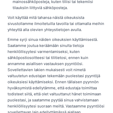
mainossähköposteja, kuten tiliisi tai tekemiisi
tilauksiin liittyviä sähköposteja.
Voit käyttää mitä tahansa näistä oikeuksista
sivustollamme ilmoitetuilla tavoilla tai ottamalla meihin
yhteyttä alla olevien yhteystietojen avulla.
Emme syrji sinua näiden oikeuksien käyttämisestä.
Saatamme joutua keräämään sinulta tietoja
henkilöllisyytesi varmentamiseksi, kuten
sähköpostiosoitteesi tai tilitietosi, ennen kuin
annamme asiallisen vastauksen pyyntöösi.
Sovellettavien lakien mukaisesti voit nimetä
valtuutetun edustajan tekemään puolestasi pyyntöjä
oikeuksiesi käyttämiseksi. Ennen tällaisen pyynnön
hyväksymistä edellytämme, että edustaja toimittaa
todisteet siitä, että olet valtuuttanut hänet toimimaan
puolestasi, ja saatamme pyytää sinua vahvistamaan
henkilöllisyytesi suoraan meiltä. Vastaamme pyyntöösi
sovellettavan lain edellyttämässä ajallaan.