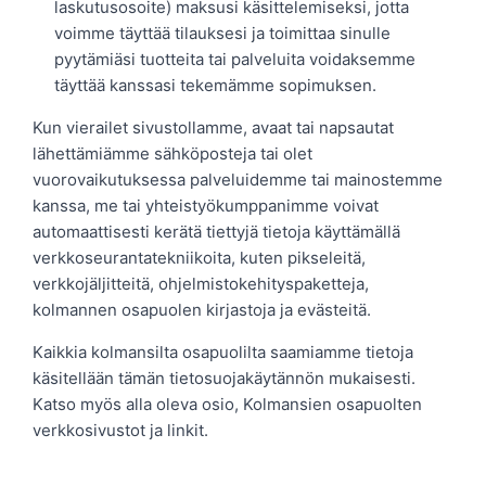
laskutusosoite) maksusi käsittelemiseksi, jotta
voimme täyttää tilauksesi ja toimittaa sinulle
pyytämiäsi tuotteita tai palveluita voidaksemme
täyttää kanssasi tekemämme sopimuksen.
Kun vierailet sivustollamme, avaat tai napsautat
lähettämiämme sähköposteja tai olet
vuorovaikutuksessa palveluidemme tai mainostemme
kanssa, me tai yhteistyökumppanimme voivat
automaattisesti kerätä tiettyjä tietoja käyttämällä
verkkoseurantatekniikoita, kuten pikseleitä,
verkkojäljitteitä, ohjelmistokehityspaketteja,
kolmannen osapuolen kirjastoja ja evästeitä.
Kaikkia kolmansilta osapuolilta saamiamme tietoja
käsitellään tämän tietosuojakäytännön mukaisesti.
Katso myös alla oleva osio, Kolmansien osapuolten
verkkosivustot ja linkit.