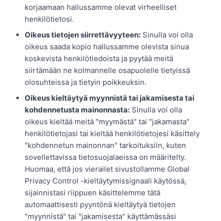
korjaamaan hallussamme olevat virheelliset
henkilötietosi.
Oikeus tietojen siirrettävyyteen:
Sinulla voi olla
oikeus saada kopio hallussamme olevista sinua
koskevista henkilötiedoista ja pyytää meitä
siirtämään ne kolmannelle osapuolelle tietyissä
olosuhteissa ja tietyin poikkeuksin.
Oikeus kieltäytyä myynnistä tai jakamisesta tai
kohdennetusta mainonnasta:
Sinulla voi olla
oikeus kieltää meitä "myymästä" tai "jakamasta"
henkilötietojasi tai kieltää henkilötietojesi käsittely
"kohdennetun mainonnan" tarkoituksiin, kuten
sovellettavissa tietosuojalaeissa on määritelty.
Huomaa, että jos vierailet sivustollamme Global
Privacy Control -kieltäytymissignaali käytössä,
sijainnistasi riippuen käsittelemme tätä
automaattisesti pyyntönä kieltäytyä tietojen
"myynnistä" tai "jakamisesta" käyttämässäsi