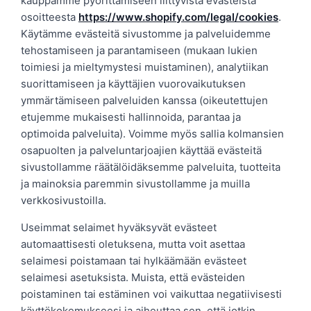
kauppamme pyörittämiseen liittyvistä evästeistä
osoitteesta
https://www.shopify.com/legal/cookies
.
Käytämme evästeitä sivustomme ja palveluidemme
tehostamiseen ja parantamiseen (mukaan lukien
toimiesi ja mieltymystesi muistaminen), analytiikan
suorittamiseen ja käyttäjien vuorovaikutuksen
ymmärtämiseen palveluiden kanssa (oikeutettujen
etujemme mukaisesti hallinnoida, parantaa ja
optimoida palveluita). Voimme myös sallia kolmansien
osapuolten ja palveluntarjoajien käyttää evästeitä
sivustollamme räätälöidäksemme palveluita, tuotteita
ja mainoksia paremmin sivustollamme ja muilla
verkkosivustoilla.
Useimmat selaimet hyväksyvät evästeet
automaattisesti oletuksena, mutta voit asettaa
selaimesi poistamaan tai hylkäämään evästeet
selaimesi asetuksista. Muista, että evästeiden
poistaminen tai estäminen voi vaikuttaa negatiivisesti
käyttökokemukseesi ja aiheuttaa sen, että jotkin