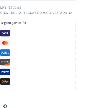
ERRY
,
TECLAS
BONO
,
TECLAS
,
TECLAS DO JOGO A ESPADA NA
 seguro garantido