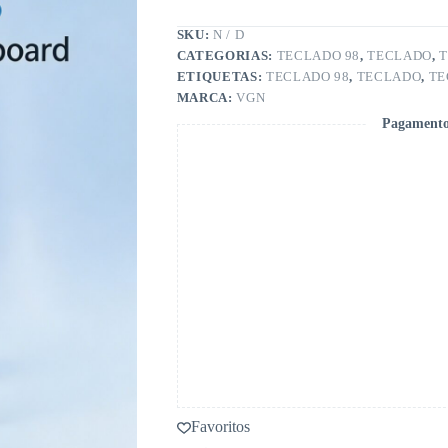
SKU:
N / D
CATEGORIAS:
TECLADO 98
,
TECLADO
,
ETIQUETAS:
TECLADO 98
,
TECLADO
,
TE
MARCA:
VGN
Pagamento
Favoritos