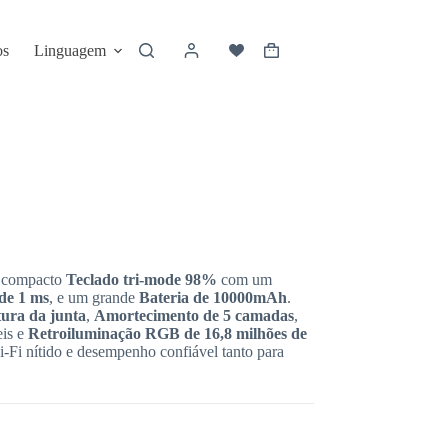
os
Linguagem
 compacto
Teclado tri-mode 98%
com um
 de 1 ms
, e um grande
Bateria de 10000mAh
.
tura da junta
,
Amortecimento de 5 camadas
,
eis e
Retroiluminação RGB de 16,8 milhões de
i-Fi nítido e desempenho confiável tanto para