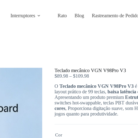
Interruptores
Rato
Blog
Rastreamento de Pedid
Teclado mecânico VGN V98Pro V3
$
89.98
–
$
109.98
O
Teclado mecânico VGN V98Pro V3
é
layout prático de 99 teclas,
baixa latência
Apresentando um produto premium
Estru
switches hot-swappable, teclas PBT duráv
cores
, Proporciona digitação suave, som H
jogos quanto para produtividade.
Cor