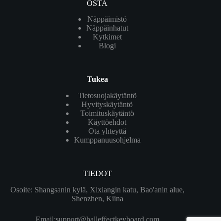
OSTA
Näppäimistö
Näppäinhatut
Kytkimet
Blogi
Tukea
Tietosuojakäytäntö
Hyvityskäytäntö
Toimituskäytäntö
Käyttöehdot
Ota yhteyttä
Kumppanuusohjelma
TIEDOT
Osoite: Shangsanin kylä, Xixiangin katu, Bao'anin alue,
Shenzhen, Kiina
Email:
support@halleffectkeyboard.com