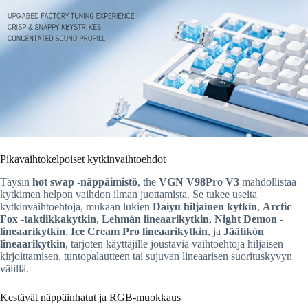
Pikavaihtokelpoiset kytkinvaihtoehdot
Täysin
hot swap -näppäimistö
, the
VGN V98Pro V3
mahdollistaa
kytkimen helpon vaihdon ilman juottamista. Se tukee useita
kytkinvaihtoehtoja, mukaan lukien
Daiyu hiljainen kytkin
,
Arctic
Fox -taktiikkakytkin
,
Lehmän lineaarikytkin
,
Night Demon -
lineaarikytkin
,
Ice Cream Pro lineaarikytkin
, ja
Jäätikön
lineaarikytkin
, tarjoten käyttäjille joustavia vaihtoehtoja hiljaisen
kirjoittamisen, tuntopalautteen tai sujuvan lineaarisen suorituskyvyn
välillä.
Kestävät näppäinhatut ja RGB-muokkaus