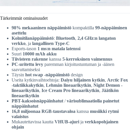
Tärkeimmät ominaisuudet
98% mekaaninen näppäimistö
kompaktilla
99-näppäiminen
asettelu
Kolmitilanäppäimistö
:
Bluetooth
,
2,4 GHz:n langaton
verkko
, ja
langallinen Type-C
Esports-tason
1 ms:n matala latenssi
Suuri
10000 mAh akku
Tiivisteen rakenne
kanssa
5-kerroksinen vaimennus
PC-uritettu levy
paremman kirjoitustuntuman ja -äänen
saavuttamiseksi
Täysin
hot swap -näppäimistö
design
Useita kytkinvaihtoehtoja:
Daiyu hiljainen kytkin
,
Arctic Fox
-taktiikkakytkin
,
Lehmän lineaarikytkin
,
Night Demon -
lineaarikytkin
,
Ice Cream Pro lineaarikytkin
,
Jäätikön
lineaarikytkin
PBT-kaksoisnäppäinhatut
/
värisublimaatiolla painetut
näppäinhatut
16,8 miljoonaa RGB-taustavaloa
kanssa
musiikki rytmi
valaistus
Mukautettavissa kautta
VHUB-ajuri
ja
verkkopohjainen
ohjain