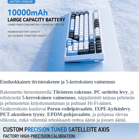
Ensiluokkainen tiivisterakenne ja 5-kerroksinen vaimennus
Rakennettu hienostuneella
Tiivisteen rakenne
,
PC-uritettu levy
, ja
edistyneitä
5-kerroksinen vaimennus
, näppäimistö tarjoaa pehmeän
ja pehmustetun kirjoitustuntuman ja puhtaan Hi-Fi-äänen.
Sisäkerroksiin kuuluvat
Poron-voileipävaahto
,
IXPE-kytkinlevy
,
PET-akustinen tyyny
,
EPDM-pohjavaahto
, ja pohjassa olevaa
silikonia, mikä vähentää tehokkaasti onttoa ääntä ja jousen ääntä.