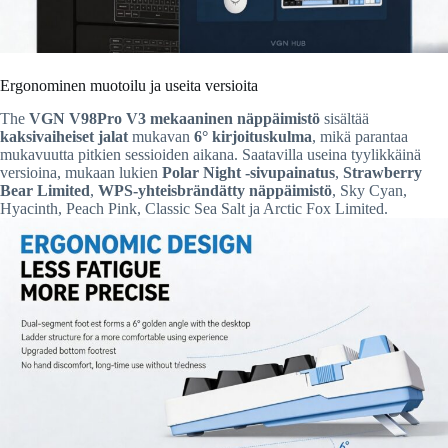
Ergonominen muotoilu ja useita versioita
The
VGN V98Pro V3 mekaaninen näppäimistö
sisältää
kaksivaiheiset jalat
mukavan
6° kirjoituskulma
, mikä parantaa
mukavuutta pitkien sessioiden aikana. Saatavilla useina tyylikkäinä
versioina, mukaan lukien
Polar Night -sivupainatus
,
Strawberry
Bear Limited
,
WPS-yhteisbrändätty näppäimistö
, Sky Cyan,
Hyacinth, Peach Pink, Classic Sea Salt ja Arctic Fox Limited.