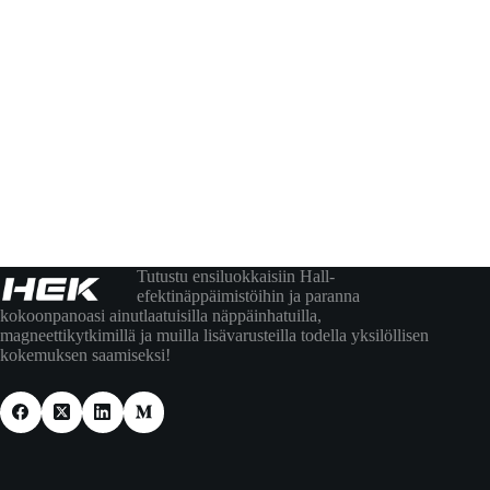
Tutustu ensiluokkaisiin Hall-
efektinäppäimistöihin ja paranna
kokoonpanoasi ainutlaatuisilla näppäinhatuilla,
magneettikytkimillä ja muilla lisävarusteilla todella yksilöllisen
kokemuksen saamiseksi!