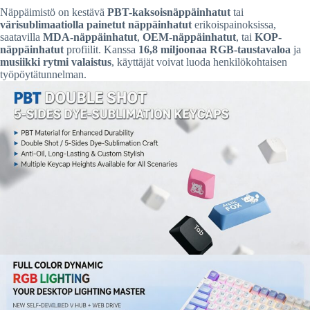
Näppäimistö on kestävä
PBT-kaksoisnäppäinhatut
tai
värisublimaatiolla painetut näppäinhatut
erikoispainoksissa,
saatavilla
MDA-näppäinhatut
,
OEM-näppäinhatut
, tai
KOP-
näppäinhatut
profiilit. Kanssa
16,8 miljoonaa RGB-taustavaloa
ja
musiikki rytmi valaistus
, käyttäjät voivat luoda henkilökohtaisen
työpöytätunnelman.