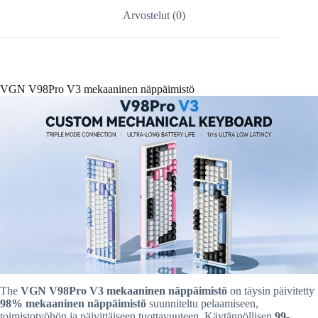
Arvostelut (0)
VGN V98Pro V3 mekaaninen näppäimistö
The
VGN V98Pro V3 mekaaninen näppäimistö
on täysin päivitetty
98% mekaaninen näppäimistö
suunniteltu pelaamiseen,
toimistotyöhön ja päivittäiseen tuottavuuteen. Käytännöllisen
99-