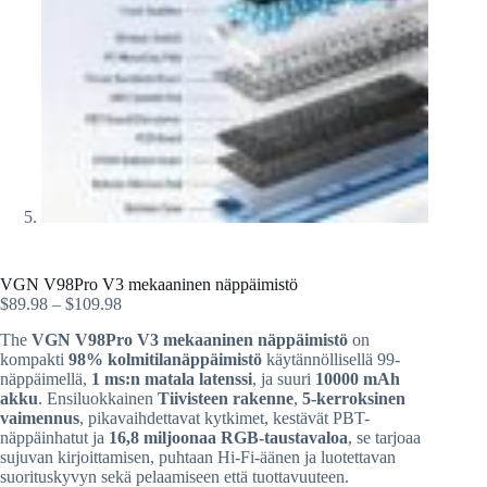
VGN V98Pro V3 mekaaninen näppäimistö
$
89.98
–
$
109.98
The
VGN V98Pro V3 mekaaninen näppäimistö
on
kompakti
98% kolmitilanäppäimistö
käytännöllisellä 99-
näppäimellä,
1 ms:n matala latenssi
, ja suuri
10000 mAh
akku
. Ensiluokkainen
Tiivisteen rakenne
,
5-kerroksinen
vaimennus
, pikavaihdettavat kytkimet, kestävät PBT-
näppäinhatut ja
16,8 miljoonaa RGB-taustavaloa
, se tarjoaa
sujuvan kirjoittamisen, puhtaan Hi-Fi-äänen ja luotettavan
suorituskyvyn sekä pelaamiseen että tuottavuuteen.