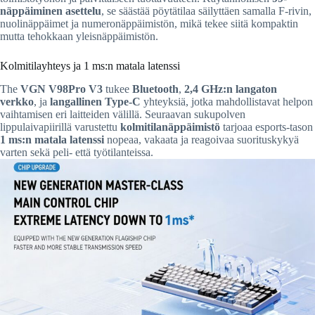
näppäiminen asettelu
, se säästää pöytätilaa säilyttäen samalla F-rivin,
nuolinäppäimet ja numeronäppäimistön, mikä tekee siitä kompaktin
mutta tehokkaan yleisnäppäimistön.
Kolmitilayhteys ja 1 ms:n matala latenssi
The
VGN V98Pro V3
tukee
Bluetooth
,
2,4 GHz:n langaton
verkko
, ja
langallinen Type-C
yhteyksiä, jotka mahdollistavat helpon
vaihtamisen eri laitteiden välillä. Seuraavan sukupolven
lippulaivapiirillä varustettu
kolmitilanäppäimistö
tarjoaa esports-tason
1 ms:n matala latenssi
nopeaa, vakaata ja reagoivaa suorituskykyä
varten sekä peli- että työtilanteissa.