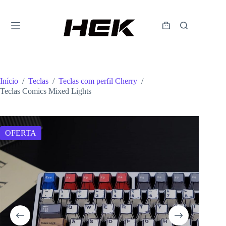
Início
/
Teclas
/
Teclas com perfil Cherry
/
Teclas Comics Mixed Lights
OFERTA