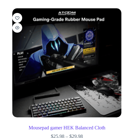
Mousepad gamer HEK Balanced Cloth
$
25.98
–
$
29.98