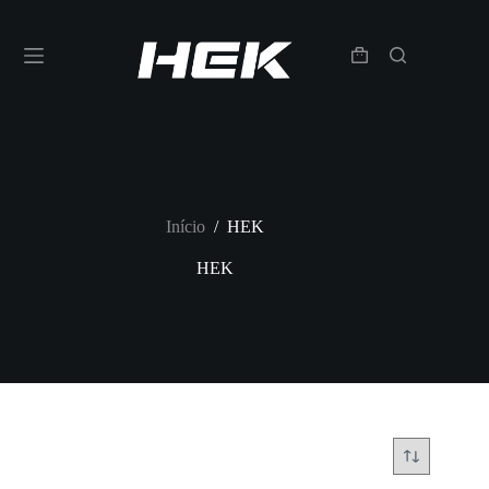
Início
/
HEK
HEK