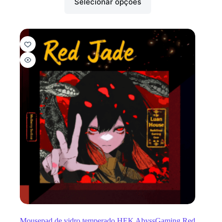
Selecionar opções
Mousepad de vidro temperado HEK AbyssGaming Red