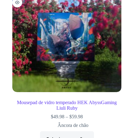
Mousepad de vidro temperado HEK AbyssGaming
Liuli Ruby
$
49.98
–
$
59.98
Âncora de chão