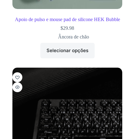
Apoio de pulso e mouse pad de silicone HEK Bubble
$
29.98
Âncora de chão
Selecionar opções