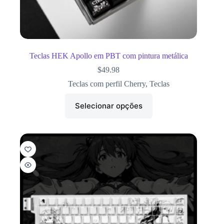
Teclas HEK Apollo em PBT com pintura metálica
$
49.98
Teclas com perfil Cherry
,
Teclas
Selecionar opções