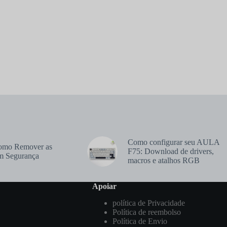
Como configurar seu AULA
Como Remover as
F75: Download de drivers,
om Segurança
macros e atalhos RGB
Apoiar
política de Privacidade
Política de reembolso
Política de Envio