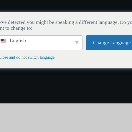
Interruptores
Rato
Blog
Rastreamento de Pedid
've detected you might be speaking a different language. Do y
nt to change to:
English
Change Language
Close and do not switch language