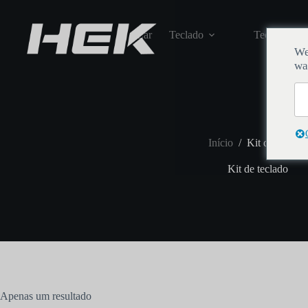
Lar
Teclado
Teclas
We
wa
Início
/
Kit de teclado
Kit de teclado
Apenas um resultado