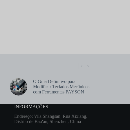
O Guia Definitivo para
Modificar Teclados Mecânicos
com Ferramentas PAYSON
INFORMAÇÕES
Endereço: Vila Shangsan, Rua Xixiang,
Distrito de Bao'an, Shenzhen, China