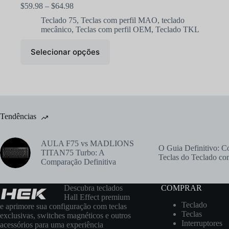
$
59.98
–
$
64.98
Teclado 75
,
Teclas com perfil MAO
,
teclado
mecânico
,
Teclas com perfil OEM
,
Teclado TKL
Selecionar opções
Tendências
AULA F75 vs MADLIONS
O Guia Definitivo: 
TITAN75 Turbo: A
Teclas do Teclado c
Comparação Definitiva
Descubra teclados
COMPRAR
Hall Effect premium
Teclado
e aprimore sua configuração com teclas
Teclas
exclusivas, switches magnéticos e outros
Interruptores
acessórios para uma experiência