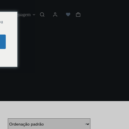
os
Linguagem
ou