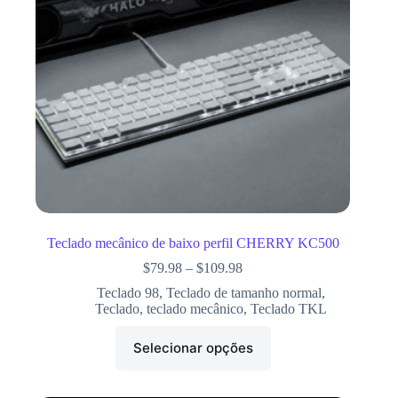
Teclado mecânico de baixo perfil CHERRY KC500
$
79.98
–
$
109.98
Teclado 98
,
Teclado de tamanho normal
,
Teclado
,
teclado mecânico
,
Teclado TKL
Selecionar opções