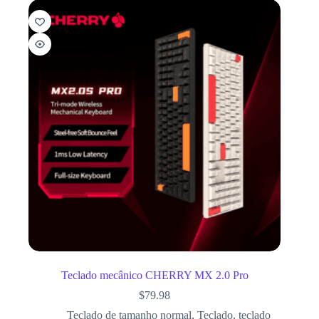
Teclado mecânico CHERRY MX 2.0 Pro
$
79.98
Teclado de tamanho normal
,
Teclado
,
teclado