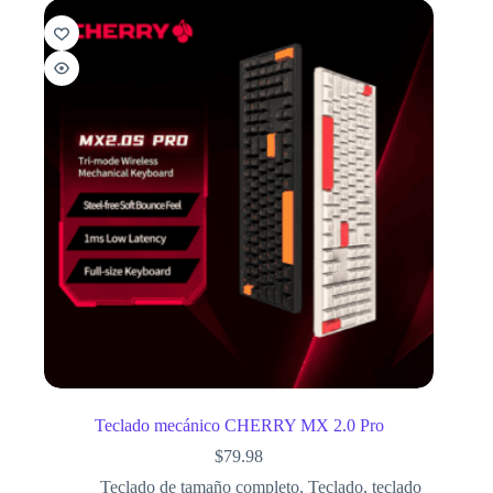
Teclado mecánico CHERRY MX 2.0 Pro
$
79.98
Teclado de tamaño completo
,
Teclado
,
teclado