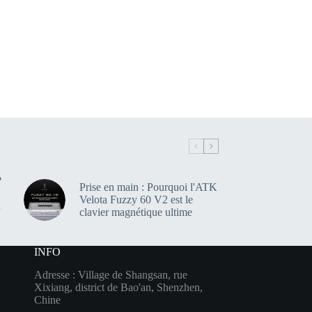
?
Prise en main : Pourquoi l'ATK
Velota Fuzzy 60 V2 est le
n
clavier magnétique ultime
INFO
Adresse : Village de Shangsan, rue
Xixiang, district de Bao'an, Shenzhen,
Chine