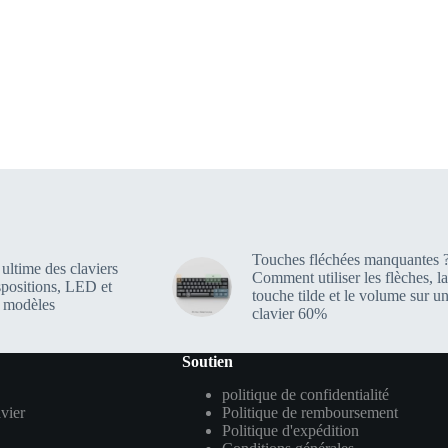
Touches fléchées manquantes 
ultime des claviers
Comment utiliser les flèches, la
spositions, LED et
touche tilde et le volume sur u
s modèles
clavier 60%
Soutien
politique de confidentialité
vier
Politique de remboursement
Politique d'expédition