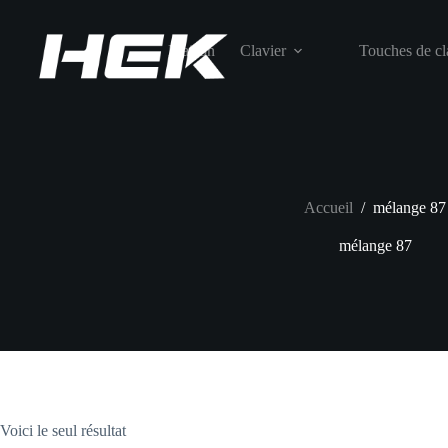
Maison
Clavier
Touches de cl
Accueil
/
mélange 87
mélange 87
Voici le seul résultat