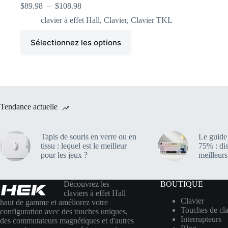
$
89.98
–
$
108.98
clavier à effet Hall
,
Clavier
,
Clavier TKL
Sélectionnez les options
Tendance actuelle
Tapis de souris en verre ou en
Le guide 
tissu : lequel est le meilleur
75% : di
pour les jeux ?
meilleur
Découvrez les
BOUTIQUE
claviers à effet Hall
Clavier
haut de gamme et améliorez votre
Touches de cla
configuration avec des touches uniques,
Interrupteurs
des commutateurs magnétiques et d'autres