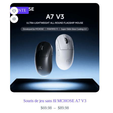
VENTE
Souris de jeu sans fil MCHOSE A7 V3
$
69.98
–
$
89.98