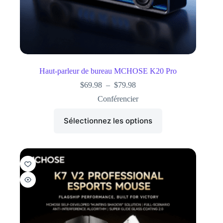
Haut-parleur de bureau MCHOSE K20 Pro
$
69.98
–
$
79.98
Conférencier
Sélectionnez les options