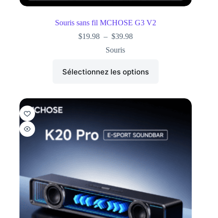
Souris sans fil MCHOSE G3 V2
$
19.98
–
$
39.98
Souris
Sélectionnez les options