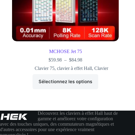
MCHOSE Jet 75
$
59.98
–
$
84.98
Clavier 75
,
clavier à effet Hall
,
Clavier
Sélectionnez les options
Découvrez les claviers à effet Hall haut de
gamme et améliorez votre configuration
avec des touches uniques, des commutateurs magnétiques et
d'autres accessoires pour une expérience vraiment
personnalisée !