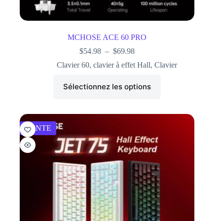
MCHOSE ACE 60 PRO
$
54.98
–
$
69.98
Clavier 60
,
clavier à effet Hall
,
Clavier
Sélectionnez les options
VENTE