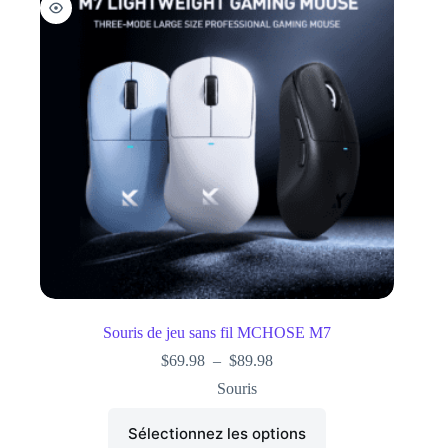
Souris de jeu sans fil MCHOSE M7
$
69.98
–
$
89.98
Souris
Sélectionnez les options