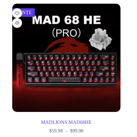
VENTE
MADLIONS MAD68HE
$
59.98
–
$
99.98