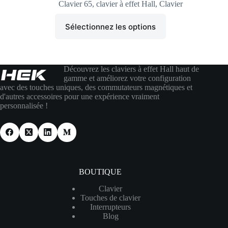
Clavier 65
,
clavier à effet Hall
,
Clavier
Sélectionnez les options
Découvrez les claviers à effet Hall haut de
gamme et améliorez votre configuration
avec des touches uniques, des commutateurs magnétiques et
d'autres accessoires pour une expérience vraiment
personnalisée !
BOUTIQUE
Clavier
Touches de clavier
Interrupteurs
Blog