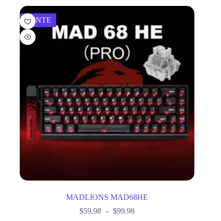
VENTE
MADLIONS MAD68HE
$
59.98
–
$
99.98