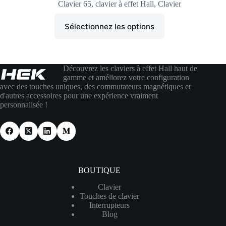
Clavier 65
,
clavier à effet Hall
,
Clavier
Sélectionnez les options
Découvrez les claviers à effet Hall haut de
gamme et améliorez votre configuration
avec des touches uniques, des commutateurs magnétiques et
d'autres accessoires pour une expérience vraiment
personnalisée !
BOUTIQUE
Clavier
Touches de clavier
Interrupteurs
Blog