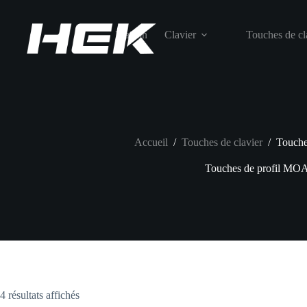
Maison
Clavier
Touches de cl
Accueil
/
Touches de clavier
/
Touche
Touches de profil MO
4 résultats affichés