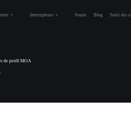
avier
Interrupteurs
Souris
Blog
Suivi des 
s de profil MOA
A