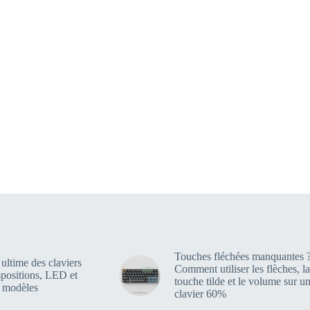
Touches fléchées manquantes 
ultime des claviers
Comment utiliser les flèches, la
spositions, LED et
touche tilde et le volume sur u
s modèles
clavier 60%