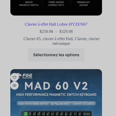
Clavier à effet Hall Lofree HYZEN67
$
259.98
–
$
329.98
Clavier 65
,
clavier à effet Hall
,
Clavier
,
clavier
mécanique
Sélectionnez les options