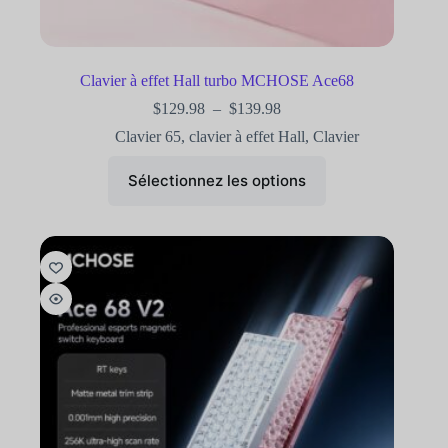
Clavier à effet Hall turbo MCHOSE Ace68
$
129.98
–
$
139.98
Clavier 65
,
clavier à effet Hall
,
Clavier
Sélectionnez les options