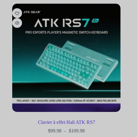
Clavier à effet Hall ATK RS7
$
99.98
–
$
109.98