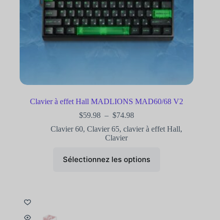
Clavier à effet Hall MADLIONS MAD60/68 V2
$
59.98
–
$
74.98
Clavier 60
,
Clavier 65
,
clavier à effet Hall
,
Clavier
Sélectionnez les options