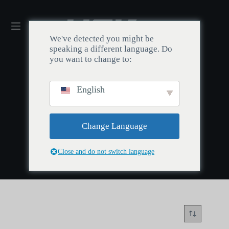
We've detected you might be
speaking a different language. Do
you want to change to:
English
Accueil
/
Clavier
/
Clavier 65
Clavier 65
Change Language
Close and do not switch language